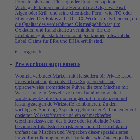
Formate, aber auch Flüssig- oder Emulsionsoptionen.
Wichtige Faktoren sind die Herkunft des Öls, etwa Fisch,
Algen oder Krill, und seine chemische Form, wie rTG oder
Ethylester. Der Fokus auf TOTOX-Werte ist entscheidend, da
die Qualität des verderblichen Öls maßgeblich ist, um
Oxidation und Ranzigkeit zu verhindern, die die
Produktintegrität stark beeinträchtigen können, obwohl die
Label-Claims für EPA und DHA erfüllt sind.
6+ ausgewählt
Pre workout supplements
Wonnda verbindet Marken mit Herstellern für Private Label
Pre workout supplements. Diese Supplements sind
typischerweise aromatisierte Pulver, die zum Mischen mit
Wasser und zum Verzehr vor dem Training entwickelt
wurden, wobei die Formulierungen oft Stimulanzien und
leistungssteigernde Wirkstoffe kombinieren. Zu den
wichtigsten Sourcing-Aspekten gehören der Aufbau einer gut
dosierten Wirkstoffmatrix und ein schmackhaftes
Geschmackssystem, das bittere oder kribbelnde Noten
bestimmter Inhaltsstoffe maskieren kann. Die Produktion
umfasst das Mischen und Verpacken dieser spezialisierten
Pulverformulierungen, wobei Variablen wie Zutatenqualität,