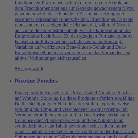
funktionellen Pilz drehen sich oft darum, ob der Extrakt aus
dem Fruchtkörper oder aus auf Getreide gewachsenem Myzel
gewonnen wird, da sich beide in Zusammensetzung und
erwarteter Wirksamkeit unterscheiden. Fruchtkörper-Extrakte
repräsentieren das eigentliche Pilzmaterial, während Myzel-
auf-Getreide ein Substrat enthält, was die Konzentration des
Endprodukts beeinflusst. Zu den gängigen Formaten gehören
Kapseln und Pulver, wobei sich die zentralen Sourcing-
Variablen auf verifizierten Beta-Glucan-Gehalt und Dual-
Extraktionsmethoden konzentrieren, um das Vorhandensein
aktiver Verbindungen sicherzustellen.
8+ ausgewählt
Nicotine Pouches
Finde geprüfte Hersteller für Private Label Nicotine Pouches
auf Wonnda. Sourcing für diese Produkte erfordert sorgfältige
Berücksichtigung der Nikotinstärke-Stufen, typischerweise
von 3mg bis 12mg, und verschiedener Aromasysteme, um
Verbraucherpräferenzen zu treffen. Das Basismaterial kann
Cellulose oder Pflanzenfaser sein, und das Nikotin kann
synthetisch oder aus Tabak gewonnen sein, jedoch immer
ohne Tabakblatt. Hersteller müssen außerdem den Einsatz von
Süßungsmitteln und pH-Regulatoren managen, und das alles