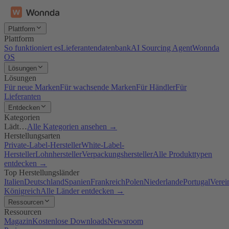
Plattform
Plattform
So funktioniert es
Lieferantendatenbank
AI Sourcing Agent
Wonnda
OS
Lösungen
Lösungen
Für neue Marken
Für wachsende Marken
Für Händler
Für
Lieferanten
Entdecken
Kategorien
Lädt…
Alle Kategorien ansehen →
Herstellungsarten
Private-Label-Hersteller
White-Label-
Hersteller
Lohnhersteller
Verpackungshersteller
Alle Produkttypen
entdecken →
Top Herstellungsländer
Italien
Deutschland
Spanien
Frankreich
Polen
Niederlande
Portugal
Verei
Königreich
Alle Länder entdecken →
Ressourcen
Ressourcen
Magazin
Kostenlose Downloads
Newsroom