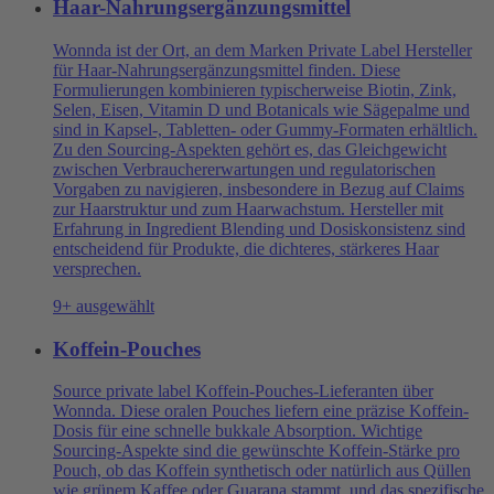
Haar-Nahrungsergänzungsmittel
Wonnda ist der Ort, an dem Marken Private Label Hersteller
für Haar-Nahrungsergänzungsmittel finden. Diese
Formulierungen kombinieren typischerweise Biotin, Zink,
Selen, Eisen, Vitamin D und Botanicals wie Sägepalme und
sind in Kapsel-, Tabletten- oder Gummy-Formaten erhältlich.
Zu den Sourcing-Aspekten gehört es, das Gleichgewicht
zwischen Verbrauchererwartungen und regulatorischen
Vorgaben zu navigieren, insbesondere in Bezug auf Claims
zur Haarstruktur und zum Haarwachstum. Hersteller mit
Erfahrung in Ingredient Blending und Dosiskonsistenz sind
entscheidend für Produkte, die dichteres, stärkeres Haar
versprechen.
9+ ausgewählt
Koffein-Pouches
Source private label Koffein-Pouches-Lieferanten über
Wonnda. Diese oralen Pouches liefern eine präzise Koffein-
Dosis für eine schnelle bukkale Absorption. Wichtige
Sourcing-Aspekte sind die gewünschte Koffein-Stärke pro
Pouch, ob das Koffein synthetisch oder natürlich aus Qüllen
wie grünem Kaffee oder Guarana stammt, und das spezifische