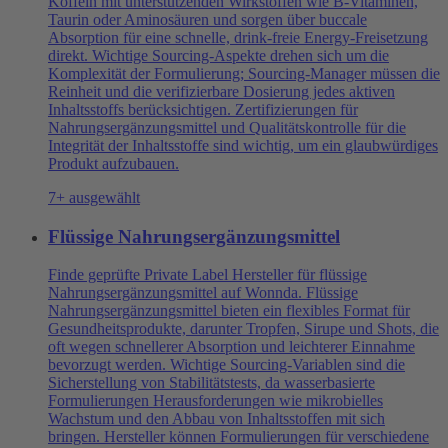
Koffein mit unterstützenden Wirkstoffen wie B-Vitaminen,
Taurin oder Aminosäuren und sorgen über buccale
Absorption für eine schnelle, drink-freie Energy-Freisetzung
direkt. Wichtige Sourcing-Aspekte drehen sich um die
Komplexität der Formulierung; Sourcing-Manager müssen die
Reinheit und die verifizierbare Dosierung jedes aktiven
Inhaltsstoffs berücksichtigen. Zertifizierungen für
Nahrungsergänzungsmittel und Qualitätskontrolle für die
Integrität der Inhaltsstoffe sind wichtig, um ein glaubwürdiges
Produkt aufzubauen.
7+ ausgewählt
Flüssige Nahrungsergänzungsmittel
Finde geprüfte Private Label Hersteller für flüssige
Nahrungsergänzungsmittel auf Wonnda. Flüssige
Nahrungsergänzungsmittel bieten ein flexibles Format für
Gesundheitsprodukte, darunter Tropfen, Sirupe und Shots, die
oft wegen schnellerer Absorption und leichterer Einnahme
bevorzugt werden. Wichtige Sourcing-Variablen sind die
Sicherstellung von Stabilitätstests, da wasserbasierte
Formulierungen Herausforderungen wie mikrobielles
Wachstum und den Abbau von Inhaltsstoffen mit sich
bringen. Hersteller können Formulierungen für verschiedene