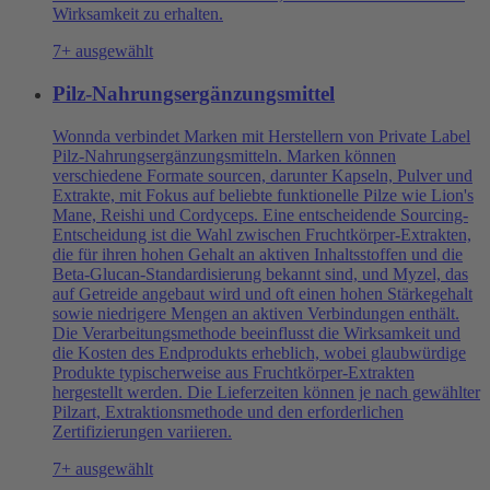
Wirksamkeit zu erhalten.
7+ ausgewählt
Pilz-Nahrungsergänzungsmittel
Wonnda verbindet Marken mit Herstellern von Private Label
Pilz-Nahrungsergänzungsmitteln. Marken können
verschiedene Formate sourcen, darunter Kapseln, Pulver und
Extrakte, mit Fokus auf beliebte funktionelle Pilze wie Lion's
Mane, Reishi und Cordyceps. Eine entscheidende Sourcing-
Entscheidung ist die Wahl zwischen Fruchtkörper-Extrakten,
die für ihren hohen Gehalt an aktiven Inhaltsstoffen und die
Beta-Glucan-Standardisierung bekannt sind, und Myzel, das
auf Getreide angebaut wird und oft einen hohen Stärkegehalt
sowie niedrigere Mengen an aktiven Verbindungen enthält.
Die Verarbeitungsmethode beeinflusst die Wirksamkeit und
die Kosten des Endprodukts erheblich, wobei glaubwürdige
Produkte typischerweise aus Fruchtkörper-Extrakten
hergestellt werden. Die Lieferzeiten können je nach gewählter
Pilzart, Extraktionsmethode und den erforderlichen
Zertifizierungen variieren.
7+ ausgewählt