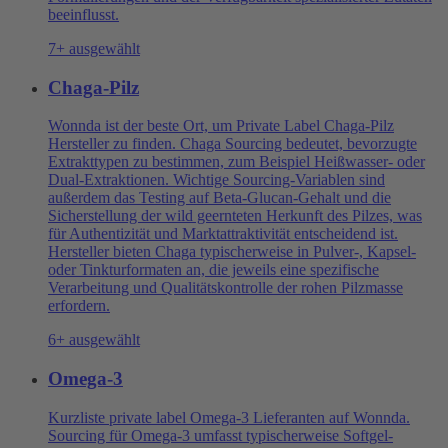
beeinflusst.
7+ ausgewählt
Chaga-Pilz
Wonnda ist der beste Ort, um Private Label Chaga-Pilz
Hersteller zu finden. Chaga Sourcing bedeutet, bevorzugte
Extrakttypen zu bestimmen, zum Beispiel Heißwasser- oder
Dual-Extraktionen. Wichtige Sourcing-Variablen sind
außerdem das Testing auf Beta-Glucan-Gehalt und die
Sicherstellung der wild geernteten Herkunft des Pilzes, was
für Authentizität und Marktattraktivität entscheidend ist.
Hersteller bieten Chaga typischerweise in Pulver-, Kapsel-
oder Tinkturformaten an, die jeweils eine spezifische
Verarbeitung und Qualitätskontrolle der rohen Pilzmasse
erfordern.
6+ ausgewählt
Omega-3
Kurzliste private label Omega-3 Lieferanten auf Wonnda.
Sourcing für Omega-3 umfasst typischerweise Softgel-