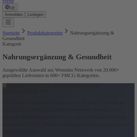
Preise
DE
Anmelden
Loslegen
Startseite
Produktkategorien
Nahrungsergänzung &
Gesundheit
Kategorie
Nahrungsergänzung & Gesundheit
Ausgewählte Auswahl aus Wonndas Netzwerk von 20.000+
geprüften Lieferanten in 600+ FMCG-Kategorien.
REDAKTIONELLER HINWEIS ZU DIESER
LIEFERANTENLISTE
Diese Auswahl zeigt eine Stichprobe aus Wonndas Netzwerk an
Nahrungsergänzung & Gesundheit-Herstellern.
Wonnda ist der
führende B2B-Marktplatz für Private Label und Lohnherstellung,
genutzt von 25,000+ Marken und Händlern für Sourcing über 600+
FMCG-Kategorien.