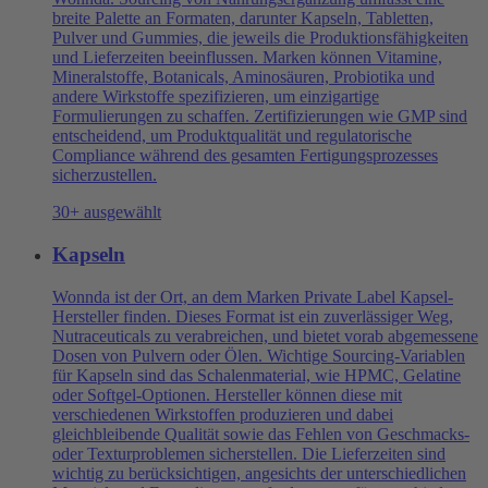
breite Palette an Formaten, darunter Kapseln, Tabletten,
Pulver und Gummies, die jeweils die Produktionsfähigkeiten
und Lieferzeiten beeinflussen. Marken können Vitamine,
Mineralstoffe, Botanicals, Aminosäuren, Probiotika und
andere Wirkstoffe spezifizieren, um einzigartige
Formulierungen zu schaffen. Zertifizierungen wie GMP sind
entscheidend, um Produktqualität und regulatorische
Compliance während des gesamten Fertigungsprozesses
sicherzustellen.
30+ ausgewählt
Kapseln
Wonnda ist der Ort, an dem Marken Private Label Kapsel-
Hersteller finden. Dieses Format ist ein zuverlässiger Weg,
Nutraceuticals zu verabreichen, und bietet vorab abgemessene
Dosen von Pulvern oder Ölen. Wichtige Sourcing-Variablen
für Kapseln sind das Schalenmaterial, wie HPMC, Gelatine
oder Softgel-Optionen. Hersteller können diese mit
verschiedenen Wirkstoffen produzieren und dabei
gleichbleibende Qualität sowie das Fehlen von Geschmacks-
oder Texturproblemen sicherstellen. Die Lieferzeiten sind
wichtig zu berücksichtigen, angesichts der unterschiedlichen