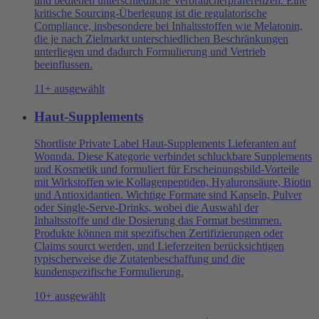
und bedienen unterschiedliche Verbraucherpräferenzen. Eine
kritische Sourcing-Überlegung ist die regulatorische
Compliance, insbesondere bei Inhaltsstoffen wie Melatonin,
die je nach Zielmarkt unterschiedlichen Beschränkungen
unterliegen und dadurch Formulierung und Vertrieb
beeinflussen.
11+ ausgewählt
Haut-Supplements
Shortliste Private Label Haut-Supplements Lieferanten auf
Wonnda. Diese Kategorie verbindet schluckbare Supplements
und Kosmetik und formuliert für Erscheinungsbild-Vorteile
mit Wirkstoffen wie Kollagenpeptiden, Hyaluronsäure, Biotin
und Antioxidantien. Wichtige Formate sind Kapseln, Pulver
oder Single-Serve-Drinks, wobei die Auswahl der
Inhaltsstoffe und die Dosierung das Format bestimmen.
Produkte können mit spezifischen Zertifizierungen oder
Claims sourct werden, und Lieferzeiten berücksichtigen
typischerweise die Zutatenbeschaffung und die
kundenspezifische Formulierung.
10+ ausgewählt