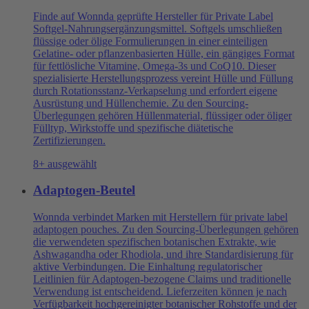
Finde auf Wonnda geprüfte Hersteller für Private Label
Softgel-Nahrungsergänzungsmittel. Softgels umschließen
flüssige oder ölige Formulierungen in einer einteiligen
Gelatine- oder pflanzenbasierten Hülle, ein gängiges Format
für fettlösliche Vitamine, Omega-3s und CoQ10. Dieser
spezialisierte Herstellungsprozess vereint Hülle und Füllung
durch Rotationsstanz-Verkapselung und erfordert eigene
Ausrüstung und Hüllenchemie. Zu den Sourcing-
Überlegungen gehören Hüllenmaterial, flüssiger oder öliger
Fülltyp, Wirkstoffe und spezifische diätetische
Zertifizierungen.
8+ ausgewählt
Adaptogen-Beutel
Wonnda verbindet Marken mit Herstellern für private label
adaptogen pouches. Zu den Sourcing-Überlegungen gehören
die verwendeten spezifischen botanischen Extrakte, wie
Ashwagandha oder Rhodiola, und ihre Standardisierung für
aktive Verbindungen. Die Einhaltung regulatorischer
Leitlinien für Adaptogen-bezogene Claims und traditionelle
Verwendung ist entscheidend. Lieferzeiten können je nach
Verfügbarkeit hochgereinigter botanischer Rohstoffe und der