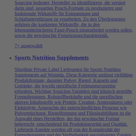
Sourcing bedeutet, Hersteller zu identifizieren, die versiert
darin sind, neuartige Pouch-Formate zu produzieren und
funktionale Wirkstoffe für Entspannung und
Schlafunterstützung zu verarbeiten. Zu den Überlegungen
gehören die konkreten Wirkstoffe, die in den
lebensmittelsicheren Faser-Pouch eingearbeitet werden sollen,
sowie die gewünschte Freisetzungscharakteristik.
7+ ausgewählt
Sports Nutrition Supplements
Shortliste Private Label Lieferanten für Sports Nutrition
Supplements auf Wonnda. Diese Kategorie umfasst vielfältige
Produktformate, darunter Pulver, Riegel, Kapseln und
Getränke, die jeweils spezifische Fertigungsexpertise
erfordern. Wichtige Sourcing-Variablen sind klinisch geprüfte
Formulierungen, Rohstoffherkünfte und die spezifischen
aktiven Inhaltsstoffe wie Protein, Creatine, Aminosäuren oder
Elektrolyte. Angesichts der unterschiedlichen Prozesse wie
Pulvermischung, Riegelformung und Flüssigabfüllung ist die
Auswahl eines Herstellers, der das gewünschte Format
beherrscht, entscheidend für Produktintegrität und Qualität.
Lieferzeit-Aspekte werden oft von der Komplexität der
Formulierungen und der Verfügbarkeit spezialisierter Zutaten