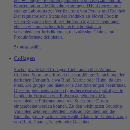
den wichtigsten Faktoren gehören die präzise Cannabidiol-
Konzentration, die Einhaltung strenger THC-Grenzen und
strenge Labortests zur Verifizierung von Potenz und Reinheit.
Der regulatorische Status des Produkts als Novel Food in
vielen Regionen beeinflusst die Sourcing-Entscheidungen
ebenso wie unterschiedliche rechtliche Status in
verschiedenen Jurisdiktionen, die zulässige Claims und
Produktformate definieren.
5+ ausgewählt
Collagen
Suche private label Collagen-Lieferanten über Wonnda.
Collagen Sourcing erfordert eine sorgfältige Betrachtung der
tierischen Herkunft, etwa Rind, Marine oder Huhn, da dies
Preis, Zielgruppe und diätetische Zertifizierungen beeinflusst.
Diese Supplements werden typischerweise als hydrolysierte
Peptide in Formaten wie Pulvern angeboten, die in
verschiedene Präsentationen wie Sticks oder Dosen
eingearbeitet werden können. Zu den wichtigsten Sourcing-
Variablen gehören außerdem Tests auf Reinheit und die
Einhaltung der gewünschten Health Claims für Unterstützung
von Haut, Haaren, Nägeln oder Gelenken.