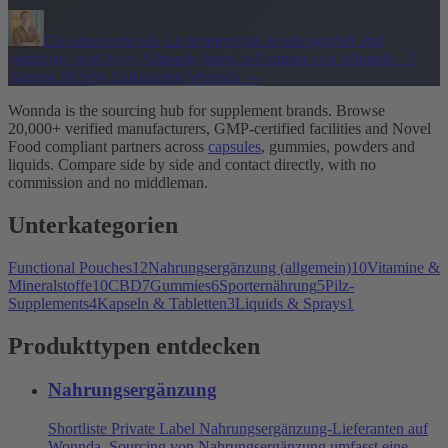
Die untenstehende Lieferantenliste wurde geprüft und
verifiziert von
Oliver Allmoslechner
Co-Founder von Wonnda
·
7.
August 2026
So funktioniert Wonnda
→
Wonnda is the sourcing hub for supplement brands. Browse
20,000+ verified manufacturers, GMP-certified facilities and Novel
Food compliant partners across
capsules
, gummies, powders and
liquids. Compare side by side and contact directly, with no
commission and no middleman.
Unterkategorien
Functional Pouches
12
Nahrungsergänzung (allgemein)
10
Vitamine &
Mineralstoffe
10
CBD
7
Gummies
6
Sporternährung
5
Pilz-
Supplements
4
Kapseln & Tabletten
3
Liquids & Sprays
1
Produkttypen entdecken
Nahrungsergänzung
Shortliste Private Label Nahrungsergänzung-Lieferanten auf
Wonnda. Sourcing von Nahrungsergänzung umfasst eine