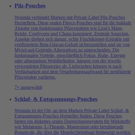
Pilz-Pouches
Wonnda verbindet Marken mit Private Label Pilz-Pouches
Herstellern. Diese oralen Fleece-Pouches sind für die bukkale
Abgabe von funktionalen Pilzextrakten wie Lion's Mane,
Reishi, Cordyceps und Chaga konzipiert. Zentrale Sourcing-
Aspekte drehen sich darum, echte Fruchtkörper-Extrakte mit
verifiziertem Beta-Glucan-Gehalt sicherzustellen und sie von
Myzel-auf-Getreide-Alternativen zu unterscheiden. Die
funktionalen Vorteile, einschließlich Fokus, Ruhe, Energie
oder allgemeines Wohlbefinden, hängen von der jeweils
verwendeten Pilzspezies ab. Lieferzeiten können je nach
Verfügbarkeit und dem Verarbeitungsaufwand für zertifizierte
Pilzextrakte variieren.
7+ ausgewählt
Schlaf- & Entspannungs-Pouches
Wonnda ist der Ort, an dem Marken Private Label Schlaf- &
Entspannungs-Pouches Hersteller finden. Diese Pouches
bieten ein diskretes orales Darreichungssystem für Wirkstoffe
wie Melatonin, L-Theanin, Magnesium oder beruhigende
Botanicals, die über die Mundschleimhaut freigesetzt werden.