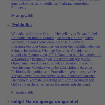
innerhalb eines stark regulierten Verbraucherprodukt-
Rahmens.
8+ ausgewählt
Probiotika
Wonnda ist der beste Ort, um Hersteller von Private Label
Probiotika zu finden. Sourcing erfordert eine sorgfältige
Betrachtung von Formaten wie Kapseln, Pulvern,
Flüssigkeiten oder Gummies, da jedes die Stabilität lebender
Stämme beeinflusst. Wichtige Sourcing-Variablen sind
spezifische Stammtypen, CFU-Garantien bei Haltbarkeit und
Verkapselungstechnologien, die darauf ausgelegt sind,
Organismen vor Abbau zu schützen. Marken müssen oft
verschiedene Materialzweige berücksichtigen, darunter
Prebiotics für synbiotische Formulierungen oder spezielle
Verpackungen mit Feuchtigkeits- und Sauerstoffbarriere.
Haltbarkeit, korrekte Lagerung und Zertifizierungen wie
GMP sind in dieser sensiblen Kategorie entscheidend.
8+ ausgewählt
Softgel-Nahrungsergänzungsmittel