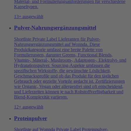
Material- und Formulierungsanforderungen für verschiedene
Kapseltypen.
13+ ausgewählt
Pulver-Nahrungsergänzungsmittel
Shortliste Private Label Lieferanten für Pulver-
Nahrungsergänzungsmittel auf Wonnda. Diese
Produktkategorie umfasst eine breite Palette von
Formulierungen, darunter Greens, Functional Blends,
Vitamin-, Mineral-, Mushroom-, Adaptogen-, Elektrolyt- und
Hydratationspulver. Sourcing-Aspekte umfassen die
spezifischen Wirkstoffe, die gewünschte Löslichkeit,
Geschmacksprofile und ob das Produkt für den täglichen
Gebrauch oder gezielte Vorteile gedacht ist. Zertifizierungen
wie Organic, Vegan oder allergenfrei sind oft entscheidend,
und Lieferzeiten können je nach Rohstoffverfügbarkeit und
Blend-Komplexität variieren.
12+ ausgewählt
Proteinpulver
Shortliste auf Wonnda Private Label Proteinpulver-