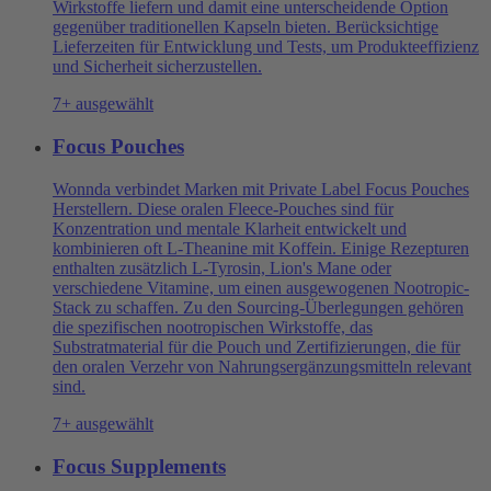
Wirkstoffe liefern und damit eine unterscheidende Option
gegenüber traditionellen Kapseln bieten. Berücksichtige
Lieferzeiten für Entwicklung und Tests, um Produkteeffizienz
und Sicherheit sicherzustellen.
7+ ausgewählt
Focus Pouches
Wonnda verbindet Marken mit Private Label Focus Pouches
Herstellern. Diese oralen Fleece-Pouches sind für
Konzentration und mentale Klarheit entwickelt und
kombinieren oft L-Theanine mit Koffein. Einige Rezepturen
enthalten zusätzlich L-Tyrosin, Lion's Mane oder
verschiedene Vitamine, um einen ausgewogenen Nootropic-
Stack zu schaffen. Zu den Sourcing-Überlegungen gehören
die spezifischen nootropischen Wirkstoffe, das
Substratmaterial für die Pouch und Zertifizierungen, die für
den oralen Verzehr von Nahrungsergänzungsmitteln relevant
sind.
7+ ausgewählt
Focus Supplements