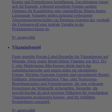
Kosten und Formulierung beeinflussen. Ascorbinsäure eignet
sich für Kapseln, während gepufferte Formen sanftere
Optionen für Kautabletten oder empfindliche Mägen bieten.
Liposomale Varianten stellen aufgrund verbesserter
Absorptionseigenschaften ein Premium-Angebot dar, weshalb
die Formauswahl eine zentrale Variable in der
Produktentwicklung ist.
9+ ausgewählt
Vitaminbeutel
Finde geprüfte Private-Label-Hersteller für Vitaminbeutel auf
Wonnda. Diese oralen Beutel liefern Vitamine wie B12, D3,
C oder Multivitamin-Mischungen direkt durch das
Zahnfleischgewebe und nutzen dabei ein nikotinfreies
Format. Wichtige Sourcing-Aspekte sind spezialisierte Beutel-
Fülllinien, lebensmittelsichere Vlies- oder Nonwoven-
Beutelmaterialien und Formulierungen, die eine wirksame
Freisetzung der Wirkstoffe sicherstellen. Hersteller, die
sowohl feuchte als auch trockene Füllungen für verschiedene
Vitaminarten produzieren können, sind für vielfältige
Produktlinien essenziell.
9+ ausgewählt