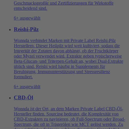
Geschmacksprofile und Zertifizierungen für Wirkstoffe
entscheidend sind.
6+ ausgewählt
Reishi-Pilz
Wonnda verbindet Marken mit Private Label Reishi-Pilz
Herstellern. Dieser Heilpilz wird weit kultiviert, sodass die
Integrität der Zutaten davon abhängt, ob der Fruchtkörper
oder Myzel verwendet wird. Extrakte geben typischerweise
Beta-Glucan- und Triterpen-Gehalt an, wobei Dual-Extrakte
üblich sind. Reishi wird häufig in Supplements für
Beruhigung, Immununterstützung und Stressresilienz
formuliert.
6+ ausgewählt
CBD-Öl
Wonnda ist der Ort, an dem Marken Private Label CBD-Öl-
Hersteller finden. Sourcing bedeutet, die Komplexität von
CBD-Extrakten zu navigieren, ob Full-Spectrum oder Broad-
Spectrum, die oft in Trägerölen wie MCT gelöst werden. Zu