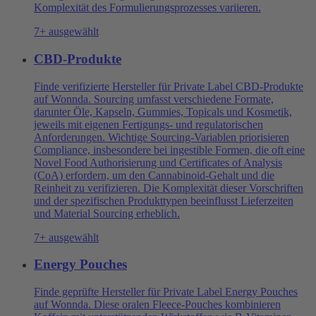
Komplexität des Formulierungsprozesses variieren.
7+ ausgewählt
CBD-Produkte
Finde verifizierte Hersteller für Private Label CBD-Produkte
auf Wonnda. Sourcing umfasst verschiedene Formate,
darunter Öle, Kapseln, Gummies, Topicals und Kosmetik,
jeweils mit eigenen Fertigungs- und regulatorischen
Anforderungen. Wichtige Sourcing-Variablen priorisieren
Compliance, insbesondere bei ingestible Formen, die oft eine
Novel Food Authorisierung und Certificates of Analysis
(CoA) erfordern, um den Cannabinoid-Gehalt und die
Reinheit zu verifizieren. Die Komplexität dieser Vorschriften
und der spezifischen Produkttypen beeinflusst Lieferzeiten
und Material Sourcing erheblich.
7+ ausgewählt
Energy Pouches
Finde geprüfte Hersteller für Private Label Energy Pouches
auf Wonnda. Diese oralen Fleece-Pouches kombinieren