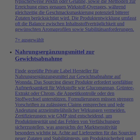
typischerweise Pektin oder Gelatine, sowie die Methoden zur
Erreichung eines genauen Wirkstoff-Overages, während
gleichzeitig die Geschmacksmaskierung potenziell bitterer
Zutaten berücksichtigt wird. Die Produktentwicklung umfasst
oft die Balance zwischen Inhaltsstoffverträglichkeit und
gewünschten Aromaprofilen sowie Stabilitätsanforderungen.
7+ ausgewählt
Nahrungsergänzungsmittel zur
Gewichtsabnahme
Finde geprüfte Private Label Hersteller für
Nahrungsergänzungsmittel zur Gewichtsabnahme auf
Wonnda. Das Sourcing dieser Produkte erfordert sorgfältige
Aufmerksamkeit für Wirkstoffe wie Glucomannan, Grüntee-
Extrakt oder Chrom, die Appetitkontrolle oder den
Stoffwechsel unterstützen. Formulierungen müssen strengen
Vorschriften zu zulässigen Claims entsprechen und jede
Andeutung arzneimittelähnlicher Wirkungen vermeiden.
Zertifizierungen wie GMP sind entscheidend, um
Produktintegrität und das Fehlen von Verfälschungen
sicherzustellen, was angesichts der Marktsensitivität
besonders wichtig ist. Achte auf Lieferzeiten für das Sourcing
neuer Zutaten und Stabilitätstests, um Produktsicherheit und