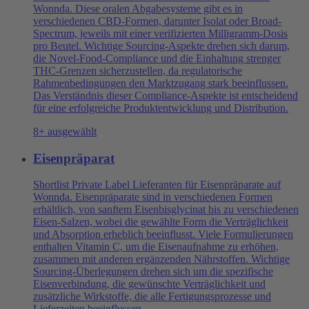
Wonnda. Diese oralen Abgabesysteme gibt es in
verschiedenen CBD-Formen, darunter Isolat oder Broad-
Spectrum, jeweils mit einer verifizierten Milligramm-Dosis
pro Beutel. Wichtige Sourcing-Aspekte drehen sich darum,
die Novel-Food-Compliance und die Einhaltung strenger
THC-Grenzen sicherzustellen, da regulatorische
Rahmenbedingungen den Marktzugang stark beeinflussen.
Das Verständnis dieser Compliance-Aspekte ist entscheidend
für eine erfolgreiche Produktentwicklung und Distribution.
8+ ausgewählt
Eisenpräparat
Shortlist Private Label Lieferanten für Eisenpräparate auf
Wonnda. Eisenpräparate sind in verschiedenen Formen
erhältlich, von sanftem Eisenbisglycinat bis zu verschiedenen
Eisen-Salzen, wobei die gewählte Form die Verträglichkeit
und Absorption erheblich beeinflusst. Viele Formulierungen
enthalten Vitamin C, um die Eisenaufnahme zu erhöhen,
zusammen mit anderen ergänzenden Nährstoffen. Wichtige
Sourcing-Überlegungen drehen sich um die spezifische
Eisenverbindung, die gewünschte Verträglichkeit und
zusätzliche Wirkstoffe, die alle Fertigungsprozesse und
Lieferzeiten beeinflussen.