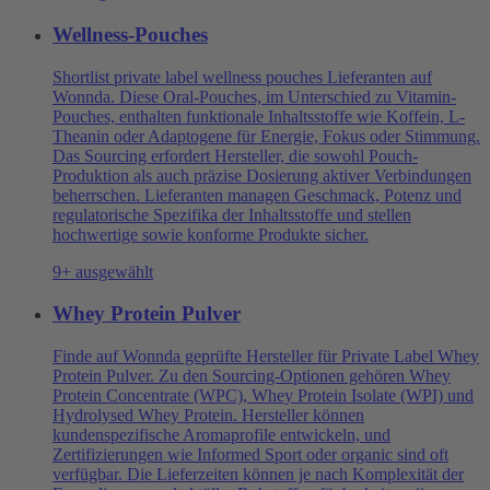
Wellness-Pouches
Shortlist private label wellness pouches Lieferanten auf
Wonnda. Diese Oral-Pouches, im Unterschied zu Vitamin-
Pouches, enthalten funktionale Inhaltsstoffe wie Koffein, L-
Theanin oder Adaptogene für Energie, Fokus oder Stimmung.
Das Sourcing erfordert Hersteller, die sowohl Pouch-
Produktion als auch präzise Dosierung aktiver Verbindungen
beherrschen. Lieferanten managen Geschmack, Potenz und
regulatorische Spezifika der Inhaltsstoffe und stellen
hochwertige sowie konforme Produkte sicher.
9+ ausgewählt
Whey Protein Pulver
Finde auf Wonnda geprüfte Hersteller für Private Label Whey
Protein Pulver. Zu den Sourcing-Optionen gehören Whey
Protein Concentrate (WPC), Whey Protein Isolate (WPI) und
Hydrolysed Whey Protein. Hersteller können
kundenspezifische Aromaprofile entwickeln, und
Zertifizierungen wie Informed Sport oder organic sind oft
verfügbar. Die Lieferzeiten können je nach Komplexität der