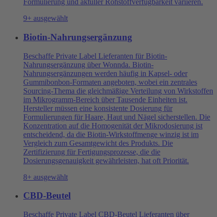
Formulierung und aktüller Rohstoffverfügbarkeit variieren.
9+ ausgewählt
Biotin-Nahrungsergänzung
Beschaffe Private Label Lieferanten für Biotin-
Nahrungsergänzung über Wonnda. Biotin-
Nahrungsergänzungen werden häufig in Kapsel- oder
Gummibonbon-Formaten angeboten, wobei ein zentrales
Sourcing-Thema die gleichmäßige Verteilung von Wirkstoffen
im Mikrogramm-Bereich über Tausende Einheiten ist.
Hersteller müssen eine konsistente Dosierung für
Formulierungen für Haare, Haut und Nägel sicherstellen. Die
Konzentration auf die Homogenität der Mikrodosierung ist
entscheidend, da die Biotin-Wirkstoffmenge winzig ist im
Vergleich zum Gesamtgewicht des Produkts. Die
Zertifizierung für Fertigungsprozesse, die die
Dosierungsgenauigkeit gewährleisten, hat oft Priorität.
8+ ausgewählt
CBD-Beutel
Beschaffe Private Label CBD-Beutel Lieferanten über