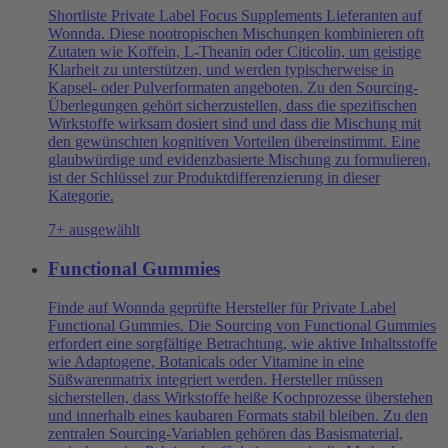
Shortliste Private Label Focus Supplements Lieferanten auf
Wonnda. Diese nootropischen Mischungen kombinieren oft
Zutaten wie Koffein, L-Theanin oder Citicolin, um geistige
Klarheit zu unterstützen, und werden typischerweise in
Kapsel- oder Pulverformaten angeboten. Zu den Sourcing-
Überlegungen gehört sicherzustellen, dass die spezifischen
Wirkstoffe wirksam dosiert sind und dass die Mischung mit
den gewünschten kognitiven Vorteilen übereinstimmt. Eine
glaubwürdige und evidenzbasierte Mischung zu formulieren,
ist der Schlüssel zur Produktdifferenzierung in dieser
Kategorie.
7+ ausgewählt
Functional Gummies
Finde auf Wonnda geprüfte Hersteller für Private Label
Functional Gummies. Die Sourcing von Functional Gummies
erfordert eine sorgfältige Betrachtung, wie aktive Inhaltsstoffe
wie Adaptogene, Botanicals oder Vitamine in eine
Süßwarenmatrix integriert werden. Hersteller müssen
sicherstellen, dass Wirkstoffe heiße Kochprozesse überstehen
und innerhalb eines kaubaren Formats stabil bleiben. Zu den
zentralen Sourcing-Variablen gehören das Basismaterial,