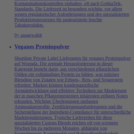
Kontaminationskontrollen einhalten, oft nach GothiaTek-
Standards. Die Lieferzeit ist besonders wichtig, vor allem
wegen regulatorischer Anforderungen und des spezialisierten
Produktionsprozesses für pasteurisierte feuchte
Tabakprodukte.
9+ ausgewählt
Veganes Proteinpulver
Shortliste Private Label Lieferanten für veganes Proteinpulver
auf Wonnda. Die zentrale Herausforderung in dieser
Kategorie besteht darin, aus verschiedenen pflanzlichen
Qüllen ein vollständiges Protein zu bilden, was präzises
Blending von Zutaten wie Erbsen-, Reis- und Sojaprotein
erfordert. Marken können kundenspezifische
Aromäntwicklung und effektive Techniken zur Maskierung
der in manchen Pflanzenproteinen inhärenten erdigen Noten
erkunden. Wichtige Überlegungen umfassen
Aminosäureprofile, Zertifizierungsanforderungen und die
Sicherstellung der Ingredient-Compliance für unterschiedliche
Marktregulierungen. Typische Lieferzeiten für diese
spezialisierten Custom Blends reichen oft von wenigen
Wochen bis zu mehreren Monaten, abhängig von
Formulierungs-Komplexität und Rohstoffverfügbarkeit.