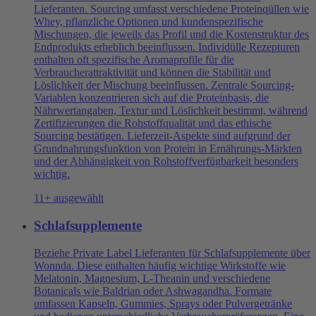
Lieferanten. Sourcing umfasst verschiedene Proteinqüllen wie
Whey, pflanzliche Optionen und kundenspezifische
Mischungen, die jeweils das Profil und die Kostenstruktur des
Endprodukts erheblich beeinflussen. Individülle Rezepturen
enthalten oft spezifische Aromaprofile für die
Verbraucherattraktivität und können die Stabilität und
Löslichkeit der Mischung beeinflussen. Zentrale Sourcing-
Variablen konzentrieren sich auf die Proteinbasis, die
Nährwertangaben, Textur und Löslichkeit bestimmt, während
Zertifizierungen die Rohstoffqualität und das ethische
Sourcing bestätigen. Lieferzeit-Aspekte sind aufgrund der
Grundnahrungsfunktion von Protein in Ernährungs-Märkten
und der Abhängigkeit von Rohstoffverfügbarkeit besonders
wichtig.
11+ ausgewählt
Schlafsupplemente
Beziehe Private Label Lieferanten für Schlafsupplemente über
Wonnda. Diese enthalten häufig wichtige Wirkstoffe wie
Melatonin, Magnesium, L-Theanin und verschiedene
Botanicals wie Baldrian oder Ashwagandha. Formate
umfassen Kapseln, Gummies, Sprays oder Pulvergetränke