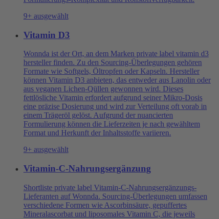
9+ ausgewählt
Vitamin D3
Wonnda ist der Ort, an dem Marken private label vitamin d3
hersteller finden. Zu den Sourcing-Überlegungen gehören
Formate wie Softgels, Öltropfen oder Kapseln. Hersteller
können Vitamin D3 anbieten, das entweder aus Lanolin oder
aus veganen Lichen-Qüllen gewonnen wird. Dieses
fettlösliche Vitamin erfordert aufgrund seiner Mikro-Dosis
eine präzise Dosierung und wird zur Verteilung oft vorab in
einem Trägeröl gelöst. Aufgrund der nuancierten
Formulierung können die Lieferzeiten je nach gewähltem
Format und Herkunft der Inhaltsstoffe variieren.
9+ ausgewählt
Vitamin-C-Nahrungsergänzung
Shortliste private label Vitamin-C-Nahrungsergänzungs-
Lieferanten auf Wonnda. Sourcing-Überlegungen umfassen
verschiedene Formen wie Ascorbinsäure, gepuffertes
Mineralascorbat und liposomales Vitamin C, die jeweils