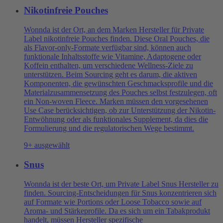
Nikotinfreie Pouches
Wonnda ist der Ort, an dem Marken Hersteller für Private
Label nikotinfreie Pouches finden. Diese Oral Pouches, die
als Flavor-only-Formate verfügbar sind, können auch
funktionale Inhaltsstoffe wie Vitamine, Adaptogene oder
Koffein enthalten, um verschiedene Wellness-Ziele zu
unterstützen. Beim Sourcing geht es darum, die aktiven
Komponenten, die gewünschten Geschmacksprofile und die
Materialzusammensetzung des Pouches selbst festzulegen, oft
ein Non-woven Fleece. Marken müssen den vorgesehenen
Use Case berücksichtigen, ob zur Unterstützung der Nikotin-
Entwöhnung oder als funktionales Supplement, da dies die
Formulierung und die regulatorischen Wege bestimmt.
9+ ausgewählt
Snus
Wonnda ist der beste Ort, um Private Label Snus Hersteller zu
finden. Sourcing-Entscheidungen für Snus konzentrieren sich
auf Formate wie Portions oder Loose Tobacco sowie auf
Aroma- und Stärkeprofile. Da es sich um ein Tabakprodukt
handelt, müssen Hersteller spezifische