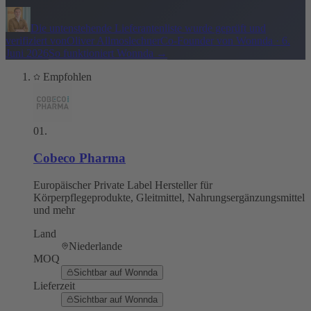
Die untenstehende Lieferantenliste wurde geprüft und
verifiziert von
Oliver Allmoslechner
Co-Founder von Wonnda
·
6.
Juni 2026
So funktioniert Wonnda
→
Empfohlen
01
.
Cobeco Pharma
Europäischer Private Label Hersteller für
Körperpflegeprodukte, Gleitmittel, Nahrungsergänzungsmittel
und mehr
Land
Niederlande
MOQ
Sichtbar auf Wonnda
Lieferzeit
Sichtbar auf Wonnda