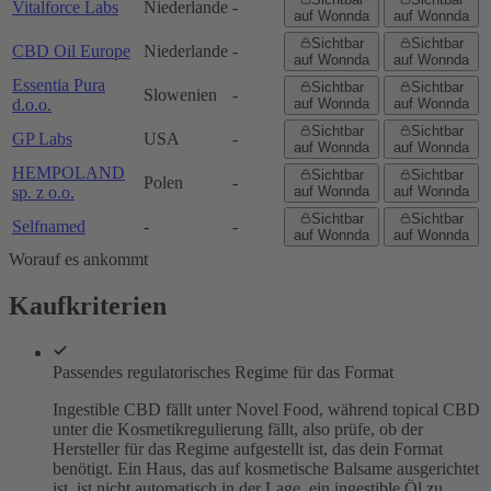
Vitalforce Labs
Niederlande
-
auf Wonnda
auf Wonnda
Sichtbar
Sichtbar
CBD Oil Europe
Niederlande
-
auf Wonnda
auf Wonnda
Essentia Pura
Sichtbar
Sichtbar
Slowenien
-
d.o.o.
auf Wonnda
auf Wonnda
Sichtbar
Sichtbar
GP Labs
USA
-
auf Wonnda
auf Wonnda
HEMPOLAND
Sichtbar
Sichtbar
Polen
-
sp. z o.o.
auf Wonnda
auf Wonnda
Sichtbar
Sichtbar
Selfnamed
-
-
auf Wonnda
auf Wonnda
Worauf es ankommt
Kaufkriterien
Passendes regulatorisches Regime für das Format
Ingestible CBD fällt unter Novel Food, während topical CBD
unter die Kosmetikregulierung fällt, also prüfe, ob der
Hersteller für das Regime aufgestellt ist, das dein Format
benötigt. Ein Haus, das auf kosmetische Balsame ausgerichtet
ist, ist nicht automatisch in der Lage, ein ingestible Öl zu