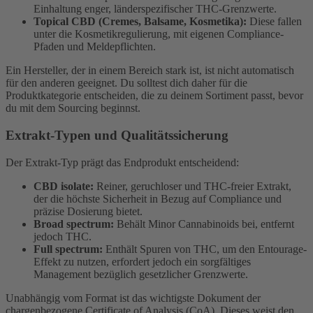
Einhaltung enger, länderspezifischer THC-Grenzwerte.
Topical CBD (Cremes, Balsame, Kosmetika):
Diese fallen
unter die Kosmetikregulierung, mit eigenen Compliance-
Pfaden und Meldepflichten.
Ein Hersteller, der in einem Bereich stark ist, ist nicht automatisch
für den anderen geeignet. Du solltest dich daher für die
Produktkategorie entscheiden, die zu deinem Sortiment passt, bevor
du mit dem Sourcing beginnst.
Extrakt-Typen und Qualitätssicherung
Der Extrakt-Typ prägt das Endprodukt entscheidend:
CBD isolate:
Reiner, geruchloser und THC-freier Extrakt,
der die höchste Sicherheit in Bezug auf Compliance und
präzise Dosierung bietet.
Broad spectrum:
Behält Minor Cannabinoids bei, entfernt
jedoch THC.
Full spectrum:
Enthält Spuren von THC, um den Entourage-
Effekt zu nutzen, erfordert jedoch ein sorgfältiges
Management bezüglich gesetzlicher Grenzwerte.
Unabhängig vom Format ist das wichtigste Dokument der
chargenbezogene Certificate of Analysis (CoA). Dieses weist den