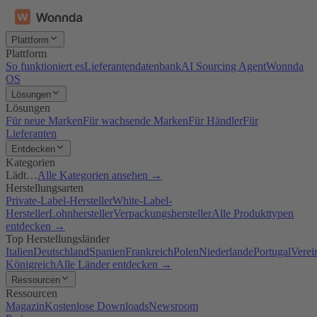
Plattform
Plattform
So funktioniert es
Lieferantendatenbank
AI Sourcing Agent
Wonnda
OS
Lösungen
Lösungen
Für neue Marken
Für wachsende Marken
Für Händler
Für
Lieferanten
Entdecken
Kategorien
Lädt…
Alle Kategorien ansehen →
Herstellungsarten
Private-Label-Hersteller
White-Label-
Hersteller
Lohnhersteller
Verpackungshersteller
Alle Produkttypen
entdecken →
Top Herstellungsländer
Italien
Deutschland
Spanien
Frankreich
Polen
Niederlande
Portugal
Verei
Königreich
Alle Länder entdecken →
Ressourcen
Ressourcen
Magazin
Kostenlose Downloads
Newsroom