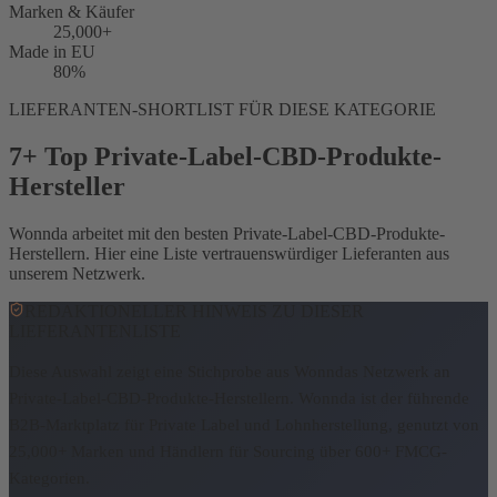
Marken & Käufer
25,000+
Made in EU
80%
LIEFERANTEN-SHORTLIST FÜR DIESE KATEGORIE
7+ Top Private-Label-CBD-Produkte-
Hersteller
Wonnda arbeitet mit den besten Private-Label-CBD-Produkte-
Herstellern. Hier eine Liste vertrauenswürdiger Lieferanten aus
unserem Netzwerk.
REDAKTIONELLER HINWEIS ZU DIESER
LIEFERANTENLISTE
Diese Auswahl zeigt eine Stichprobe aus Wonndas Netzwerk an
Private-Label-CBD-Produkte-Herstellern.
Wonnda ist der führende
B2B-Marktplatz für Private Label und Lohnherstellung, genutzt von
25,000+ Marken und Händlern für Sourcing über 600+ FMCG-
Kategorien.