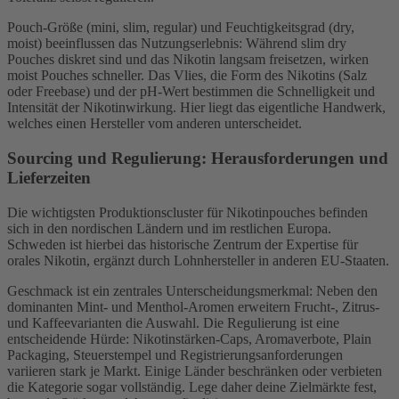
Pouch-Größe (mini, slim, regular) und Feuchtigkeitsgrad (dry,
moist) beeinflussen das Nutzungserlebnis: Während slim dry
Pouches diskret sind und das Nikotin langsam freisetzen, wirken
moist Pouches schneller. Das Vlies, die Form des Nikotins (Salz
oder Freebase) und der pH-Wert bestimmen die Schnelligkeit und
Intensität der Nikotinwirkung. Hier liegt das eigentliche Handwerk,
welches einen Hersteller vom anderen unterscheidet.
Sourcing und Regulierung: Herausforderungen und
Lieferzeiten
Die wichtigsten Produktionscluster für Nikotinpouches befinden
sich in den nordischen Ländern und im restlichen Europa.
Schweden ist hierbei das historische Zentrum der Expertise für
orales Nikotin, ergänzt durch Lohnhersteller in anderen EU-Staaten.
Geschmack ist ein zentrales Unterscheidungsmerkmal: Neben den
dominanten Mint- und Menthol-Aromen erweitern Frucht-, Zitrus-
und Kaffeevarianten die Auswahl. Die Regulierung ist eine
entscheidende Hürde: Nikotinstärken-Caps, Aromaverbote, Plain
Packaging, Steuerstempel und Registrierungsanforderungen
variieren stark je Markt. Einige Länder beschränken oder verbieten
die Kategorie sogar vollständig. Lege daher deine Zielmärkte fest,