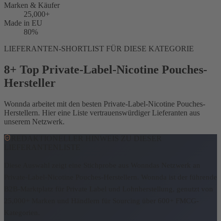
Marken & Käufer
25,000+
Made in EU
80%
LIEFERANTEN-SHORTLIST FÜR DIESE KATEGORIE
8+ Top Private-Label-Nicotine Pouches-
Hersteller
Wonnda arbeitet mit den besten Private-Label-Nicotine Pouches-
Herstellern. Hier eine Liste vertrauenswürdiger Lieferanten aus
unserem Netzwerk.
REDAKTIONELLER HINWEIS ZU DIESER
LIEFERANTENLISTE
Diese Auswahl zeigt eine Stichprobe aus Wonndas Netzwerk an
Private-Label-Nicotine Pouches-Herstellern.
Wonnda ist der führende
B2B-Marktplatz für Private Label und Lohnherstellung, genutzt von
25,000+ Marken und Händlern für Sourcing über 600+ FMCG-
Kategorien.