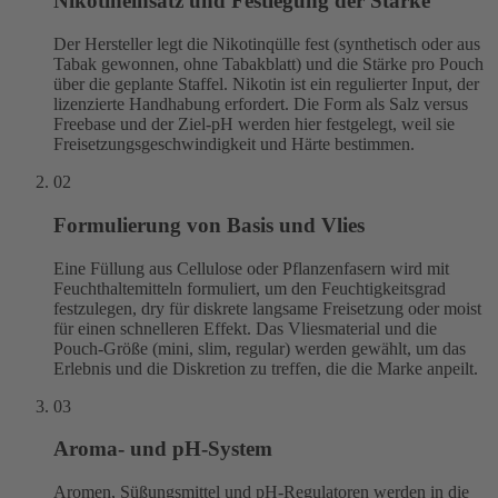
Nikotineinsatz und Festlegung der Stärke
Der Hersteller legt die Nikotinqülle fest (synthetisch oder aus
Tabak gewonnen, ohne Tabakblatt) und die Stärke pro Pouch
über die geplante Staffel. Nikotin ist ein regulierter Input, der
lizenzierte Handhabung erfordert. Die Form als Salz versus
Freebase und der Ziel-pH werden hier festgelegt, weil sie
Freisetzungsgeschwindigkeit und Härte bestimmen.
02
Formulierung von Basis und Vlies
Eine Füllung aus Cellulose oder Pflanzenfasern wird mit
Feuchthaltemitteln formuliert, um den Feuchtigkeitsgrad
festzulegen, dry für diskrete langsame Freisetzung oder moist
für einen schnelleren Effekt. Das Vliesmaterial und die
Pouch-Größe (mini, slim, regular) werden gewählt, um das
Erlebnis und die Diskretion zu treffen, die die Marke anpeilt.
03
Aroma- und pH-System
Aromen, Süßungsmittel und pH-Regulatoren werden in die