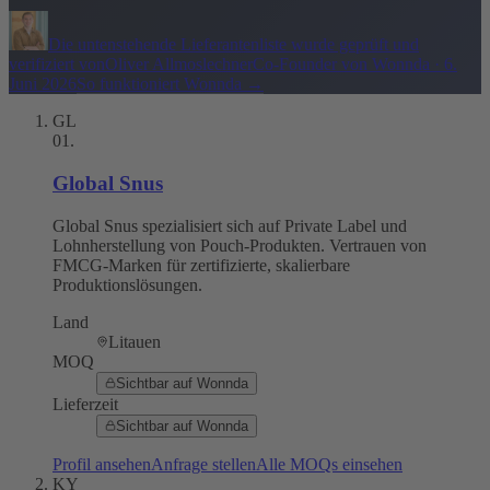
Die untenstehende Lieferantenliste wurde geprüft und
verifiziert von
Oliver Allmoslechner
Co-Founder von Wonnda
·
6.
Juni 2026
So funktioniert Wonnda
→
GL
01
.
Global Snus
Global Snus spezialisiert sich auf Private Label und
Lohnherstellung von Pouch-Produkten. Vertrauen von
FMCG-Marken für zertifizierte, skalierbare
Produktionslösungen.
Land
Litauen
MOQ
Sichtbar auf Wonnda
Lieferzeit
Sichtbar auf Wonnda
Profil ansehen
Anfrage stellen
Alle MOQs einsehen
KY