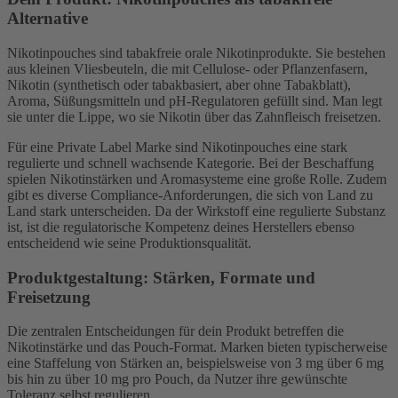
Alternative
Nikotinpouches sind tabakfreie orale Nikotinprodukte. Sie bestehen
aus kleinen Vliesbeuteln, die mit Cellulose- oder Pflanzenfasern,
Nikotin (synthetisch oder tabakbasiert, aber ohne Tabakblatt),
Aroma, Süßungsmitteln und pH-Regulatoren gefüllt sind. Man legt
sie unter die Lippe, wo sie Nikotin über das Zahnfleisch freisetzen.
Für eine Private Label Marke sind Nikotinpouches eine stark
regulierte und schnell wachsende Kategorie. Bei der Beschaffung
spielen Nikotinstärken und Aromasysteme eine große Rolle. Zudem
gibt es diverse Compliance-Anforderungen, die sich von Land zu
Land stark unterscheiden. Da der Wirkstoff eine regulierte Substanz
ist, ist die regulatorische Kompetenz deines Herstellers ebenso
entscheidend wie seine Produktionsqualität.
Produktgestaltung: Stärken, Formate und
Freisetzung
Die zentralen Entscheidungen für dein Produkt betreffen die
Nikotinstärke und das Pouch-Format. Marken bieten typischerweise
eine Staffelung von Stärken an, beispielsweise von 3 mg über 6 mg
bis hin zu über 10 mg pro Pouch, da Nutzer ihre gewünschte
Toleranz selbst regulieren.