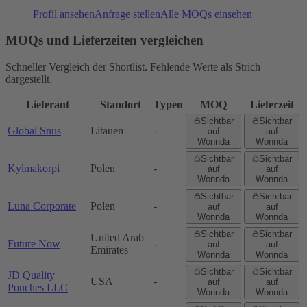
Profil ansehen
Anfrage stellen
Alle MOQs einsehen
MOQs und Lieferzeiten vergleichen
Schneller Vergleich der Shortlist. Fehlende Werte als Strich
dargestellt.
Lieferant
Standort
Typen
MOQ
Lieferzeit
Sichtbar
Sichtbar
Global Snus
Litauen
-
auf
auf
Wonnda
Wonnda
Sichtbar
Sichtbar
Kylmakorpi
Polen
-
auf
auf
Wonnda
Wonnda
Sichtbar
Sichtbar
Luna Corporate
Polen
-
auf
auf
Wonnda
Wonnda
Sichtbar
Sichtbar
United Arab
Future Now
-
auf
auf
Emirates
Wonnda
Wonnda
Sichtbar
Sichtbar
JD Quality
USA
-
auf
auf
Pouches LLC
Wonnda
Wonnda