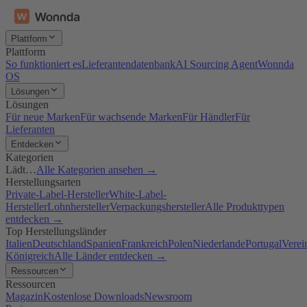
Plattform
Plattform
So funktioniert es
Lieferantendatenbank
AI Sourcing Agent
Wonnda
OS
Lösungen
Lösungen
Für neue Marken
Für wachsende Marken
Für Händler
Für
Lieferanten
Entdecken
Kategorien
Lädt…
Alle Kategorien ansehen →
Herstellungsarten
Private-Label-Hersteller
White-Label-
Hersteller
Lohnhersteller
Verpackungshersteller
Alle Produkttypen
entdecken →
Top Herstellungsländer
Italien
Deutschland
Spanien
Frankreich
Polen
Niederlande
Portugal
Verei
Königreich
Alle Länder entdecken →
Ressourcen
Ressourcen
Magazin
Kostenlose Downloads
Newsroom