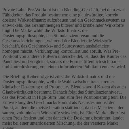
Private Label Pre-Workout ist ein Blending-Geschäft, bei dem zwei
Fähigkeiten das Produkt bestimmen: eine glaubwürdige, korrekt
dosierte Wirkstoffmatrix aufzubauen und ein Geschmackssystem zu
entwickeln, das Grammmengen bitterer und kribbelnder Wirkstoffe
trägt. Die Marke wählt die Wirkstoffmatrix, die
Dosierungsphilosophie, das Stimulanzienniveau und die
Geschmacksrichtungen, während der Blender die Wirkstoffe
beschafft, das Geschmacks- und Säuresystem ausbalanciert,
homogen mischt, Verklumpung kontrolliert und abfüllt. Was Pre-
Workout von anderen Pulvern unterscheidet, ist, dass der Käufer das
Panel liest und vergleicht, sodass die Formel öffentlich sichtbar ist
und Unterdosierung von einem informierten Publikum entlarvt wird.
Die Briefing-Reihenfolge ist zürst die Wirkstoffmatrix und die
Dosierungsphilosophie, weil die Wahl zwischen transparenter
klinischer Dosierung und Proprietary Blend sowohl Kosten als auch
Glaubwürdigkeit bestimmt. Danach folgt das Stimulanzienniveau,
das das Produkt in High-Stim- und stim-free Positionierung teilt. Die
Entwicklung des Geschmacks kommt als Nächstes und ist der
Punkt, an dem die meiste Iteration stattfindet, da das Maskieren der
sauren, voluminösen Wirkstoffe schwierig ist. Eine Marke, die zürst
einen Preis festlegt und erst danach die Dosierung bestimmt, landet
meist bei einer unterdosierten Mischung, die der versierte Markt
ablehnt.