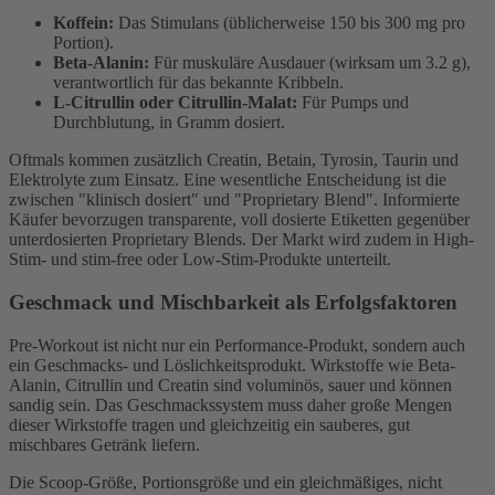
Koffein:
Das Stimulans (üblicherweise 150 bis 300 mg pro
Portion).
Beta-Alanin:
Für muskuläre Ausdauer (wirksam um 3.2 g),
verantwortlich für das bekannte Kribbeln.
L-Citrullin oder Citrullin-Malat:
Für Pumps und
Durchblutung, in Gramm dosiert.
Oftmals kommen zusätzlich Creatin, Betain, Tyrosin, Taurin und
Elektrolyte zum Einsatz. Eine wesentliche Entscheidung ist die
zwischen "klinisch dosiert" und "Proprietary Blend". Informierte
Käufer bevorzugen transparente, voll dosierte Etiketten gegenüber
unterdosierten Proprietary Blends. Der Markt wird zudem in High-
Stim- und stim-free oder Low-Stim-Produkte unterteilt.
Geschmack und Mischbarkeit als Erfolgsfaktoren
Pre-Workout ist nicht nur ein Performance-Produkt, sondern auch
ein Geschmacks- und Löslichkeitsprodukt. Wirkstoffe wie Beta-
Alanin, Citrullin und Creatin sind voluminös, sauer und können
sandig sein. Das Geschmackssystem muss daher große Mengen
dieser Wirkstoffe tragen und gleichzeitig ein sauberes, gut
mischbares Getränk liefern.
Die Scoop-Größe, Portionsgröße und ein gleichmäßiges, nicht