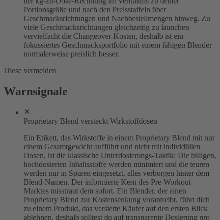
der kg-zu-Dose-Rechnung im Verhältnis zu deiner
Portionsgröße und nach den Preisstaffeln über
Geschmacksrichtungen und Nachbestellmengen hinweg. Zu
viele Geschmacksrichtungen gleichzeitig zu launchen
vervielfacht die Changeover-Kosten, deshalb ist ein
fokussiertes Geschmacksportfolio mit einem fähigen Blender
normalerweise preislich besser.
Diese vermeiden
Warnsignale
Proprietary Blend versteckt Wirkstoffdosen
Ein Etikett, das Wirkstoffe in einem Proprietary Blend mit nur
einem Gesamtgewicht aufführt und nicht mit individüllen
Dosen, ist die klassische Unterdosierungs-Taktik: Die billigen,
hochdosierten Inhaltsstoffe werden minimiert und die teuren
werden nur in Spuren eingesetzt, alles verborgen hinter dem
Blend-Namen. Der informierte Kern des Pre-Workout-
Marktes misstraut dem sofort. Ein Blender, der einen
Proprietary Blend zur Kostensenkung vorantreibt, führt dich
zu einem Produkt, das versierte Käufer auf den ersten Blick
ablehnen, deshalb solltest du auf transparente Dosierung pro