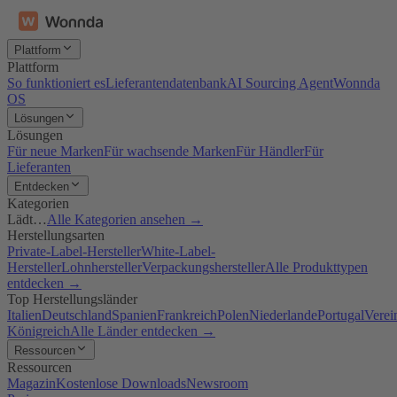
Plattform
Plattform
So funktioniert es
Lieferantendatenbank
AI Sourcing Agent
Wonnda
OS
Lösungen
Lösungen
Für neue Marken
Für wachsende Marken
Für Händler
Für
Lieferanten
Entdecken
Kategorien
Lädt…
Alle Kategorien ansehen →
Herstellungsarten
Private-Label-Hersteller
White-Label-
Hersteller
Lohnhersteller
Verpackungshersteller
Alle Produkttypen
entdecken →
Top Herstellungsländer
Italien
Deutschland
Spanien
Frankreich
Polen
Niederlande
Portugal
Verei
Königreich
Alle Länder entdecken →
Ressourcen
Ressourcen
Magazin
Kostenlose Downloads
Newsroom