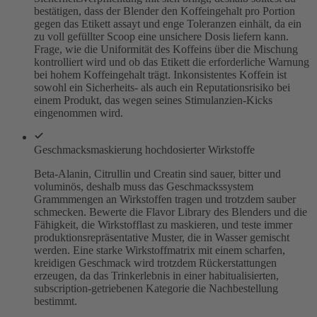
bestätigen, dass der Blender den Koffeingehalt pro Portion
gegen das Etikett assayt und enge Toleranzen einhält, da ein
zu voll gefüllter Scoop eine unsichere Dosis liefern kann.
Frage, wie die Uniformität des Koffeins über die Mischung
kontrolliert wird und ob das Etikett die erforderliche Warnung
bei hohem Koffeingehalt trägt. Inkonsistentes Koffein ist
sowohl ein Sicherheits- als auch ein Reputationsrisiko bei
einem Produkt, das wegen seines Stimulanzien-Kicks
eingenommen wird.
Geschmacksmaskierung hochdosierter Wirkstoffe
Beta-Alanin, Citrullin und Creatin sind sauer, bitter und
voluminös, deshalb muss das Geschmackssystem
Grammmengen an Wirkstoffen tragen und trotzdem sauber
schmecken. Bewerte die Flavor Library des Blenders und die
Fähigkeit, die Wirkstofflast zu maskieren, und teste immer
produktionsrepräsentative Muster, die in Wasser gemischt
werden. Eine starke Wirkstoffmatrix mit einem scharfen,
kreidigen Geschmack wird trotzdem Rückerstattungen
erzeugen, da das Trinkerlebnis in einer habitualisierten,
subscription-getriebenen Kategorie die Nachbestellung
bestimmt.