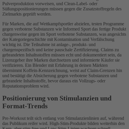
Pulverproduktion vorweisen, und Clean-Label- oder
Süßungspositionierungen müssen gegen die Zusatzstoffregeln des
Zielmarkts geprüft werden.
Für Marken, die auf Wettkampfsportler abzielen, testen Programme
gegen verbotene Substanzen wie Informed Sport das fertige Produkt
chargenweise gegen im Sport verbotene Substanzen, was angesichts
der Kategoriegeschichte mit Kontamination und Verfälschung
wichtig ist. Die Teilnahme ist anlage-, produkt- und
chargenspezifisch und keine pauschale Zertifizierung. Claims zu
gebrandeten Inhaltsstoffen müssen echt und dokumentiert sein, da
Lizenzgeber ihre Marken durchsetzen und informierte Käufer sie
verifizieren. Ein Blender mit Erfahrung in deinen Märkten
übernimmt Koffein-Kennzeichnung, weist auf Claim-Grenzen hin
und bestätigt die Absicherung gegen verbotene Substanzen und
gebrandete Inhaltsstoffe, bevor daraus ein Vollzugs- oder
Reputationsproblem wird.
Positionierung von Stimulanzien und
Format-Trends
Pre-Workout teilt sich entlang von Stimulanzienlinien auf, während
das Publikum reifer wird. High-Stim-Produkte bilden weiterhin den
Kern, aber stim-free und Low-Stim-Linien wachsen schnell,