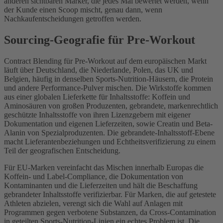
anderen sichtbaren Marker, die jedes Mal bewertet werden, wenn
der Kunde einen Scoop mischt, genau dann, wenn
Nachkaufentscheidungen getroffen werden.
Sourcing-Geografie für Pre-Workout
Contract Blending für Pre-Workout auf dem europäischen Markt
läuft über Deutschland, die Niederlande, Polen, das UK und
Belgien, häufig in denselben Sports-Nutrition-Häusern, die Protein
und andere Performance-Pulver mischen. Die Wirkstoffe kommen
aus einer globalen Lieferkette für Inhaltsstoffe: Koffein und
Aminosäuren von großen Produzenten, gebrandete, markenrechtlich
geschützte Inhaltsstoffe von ihren Lizenzgebern mit eigener
Dokumentation und eigenen Lieferzeiten, sowie Creatin und Beta-
Alanin von Spezialproduzenten. Die gebrandete-Inhaltsstoff-Ebene
macht Lieferantenbeziehungen und Echtheitsverifizierung zu einem
Teil der geografischen Entscheidung.
Für EU-Marken vereinfacht das Mischen innerhalb Europas die
Koffein- und Label-Compliance, die Dokumentation von
Kontaminanten und die Lieferzeiten und hält die Beschaffung
gebrandeter Inhaltsstoffe verifizierbar. Für Marken, die auf getestete
Athleten abzielen, verengt sich die Wahl auf Anlagen mit
Programmen gegen verbotene Substanzen, da Cross-Contamination
in geteilten Sports-Nutrition-Linien ein echtes Problem ist. Die