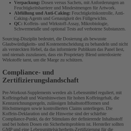
Verpackung:
Dosen versus Sachets, mit Anforderungen an
Feuchtigkeitsbarriere und Mindestmengen für Artwork.
Abfüllung und Anti-Caking:
Feuchtigkeitskontrolle, Anti-
Caking-Agents und Genauigkeit des Füllgewichts.
QC:
Koffein- und Wirkstoff-Assay, Mikrobiologie,
Schwermetalle und optional Tests auf verbotene Substanzen.
Sourcing-Disziplin bedeutet, die Dosierung als bewusste
Glaubwürdigkeits- und Kostenentscheidung zu behandeln und nicht
als versteckten Hebel, da das informierte Publikum das Panel liest,
und niemals zuzulassen, dass ein Proprietary Blend unterdosierte
Wirkstoffe tarnt, um die Marge zu schützen.
Compliance- und
Zertifizierungslandschaft
Pre-Workout-Supplements werden als Lebensmittel reguliert, mit
Koffeingehalt und Warnhinweisen für hohen Koffeingehalt, die
Kennzeichnungsregeln, zulässigen Inhaltsstoffformen und
Höchstmengen sowie kontrollierten Claims unterliegen. Die
Koffein-Deklaration und die Hinweise sind der schärfste
Compliance-Punkt, da der Stimulans der definierende Inhaltsstoff
und bei hohen Dosen ein Sicherheitsproblem ist. Hersteller sollten
GMP und eine Lebensmittelsicherheits-Zertifizierung für die