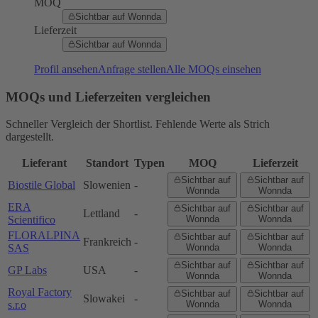
MOQ
Sichtbar auf Wonnda
Lieferzeit
Sichtbar auf Wonnda
Profil ansehen
Anfrage stellen
Alle MOQs einsehen
MOQs und Lieferzeiten vergleichen
Schneller Vergleich der Shortlist. Fehlende Werte als Strich
dargestellt.
Lieferant
Standort
Typen
MOQ
Lieferzeit
Sichtbar auf
Sichtbar auf
Biostile Global
Slowenien
-
Wonnda
Wonnda
ERA
Sichtbar auf
Sichtbar auf
Lettland
-
Scientifico
Wonnda
Wonnda
FLORALPINA
Sichtbar auf
Sichtbar auf
Frankreich
-
SAS
Wonnda
Wonnda
Sichtbar auf
Sichtbar auf
GP Labs
USA
-
Wonnda
Wonnda
Royal Factory
Sichtbar auf
Sichtbar auf
Slowakei
-
s.r.o
Wonnda
Wonnda