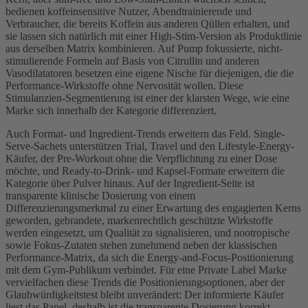
bedienen koffeinsensitive Nutzer, Abendtrainierende und
Verbraucher, die bereits Koffein aus anderen Qüllen erhalten, und
sie lassen sich natürlich mit einer High-Stim-Version als Produktlinie
aus derselben Matrix kombinieren. Auf Pump fokussierte, nicht-
stimulierende Formeln auf Basis von Citrullin und anderen
Vasodilatatoren besetzen eine eigene Nische für diejenigen, die die
Performance-Wirkstoffe ohne Nervosität wollen. Diese
Stimulanzien-Segmentierung ist einer der klarsten Wege, wie eine
Marke sich innerhalb der Kategorie differenziert.
Auch Format- und Ingredient-Trends erweitern das Feld. Single-
Serve-Sachets unterstützen Trial, Travel und den Lifestyle-Energy-
Käufer, der Pre-Workout ohne die Verpflichtung zu einer Dose
möchte, und Ready-to-Drink- und Kapsel-Formate erweitern die
Kategorie über Pulver hinaus. Auf der Ingredient-Seite ist
transparente klinische Dosierung von einem
Differenzierungsmerkmal zu einer Erwartung des engagierten Kerns
geworden, gebrandete, markenrechtlich geschützte Wirkstoffe
werden eingesetzt, um Qualität zu signalisieren, und nootropische
sowie Fokus-Zutaten stehen zunehmend neben der klassischen
Performance-Matrix, da sich die Energy-and-Focus-Positionierung
mit dem Gym-Publikum verbindet. Für eine Private Label Marke
vervielfachen diese Trends die Positionierungsoptionen, aber der
Glaubwürdigkeitstest bleibt unverändert: Der informierte Käufer
liest das Panel, deshalb ist die transparente Dosierung korrekt