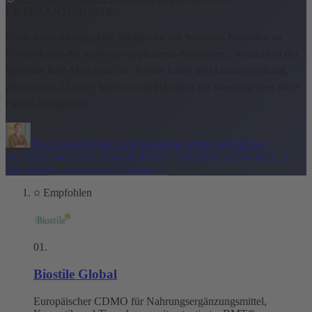
LIEFERANTENLISTE
Diese Auswahl zeigt eine Stichprobe aus Wonndas Netzwerk an
Private-Label-Pre workout supplements-Herstellern.
Wonnda ist der
führende B2B-Marktplatz für Private Label und Lohnherstellung,
genutzt von 25,000+ Marken und Händlern für Sourcing über 600+
FMCG-Kategorien.
Die untenstehende Lieferantenliste wurde geprüft und
verifiziert von
Oliver Allmoslechner
Co-Founder von Wonnda
·
6.
Juni 2026
So funktioniert Wonnda
→
Empfohlen
01
.
Biostile Global
Europäischer CDMO für Nahrungsergänzungsmittel,