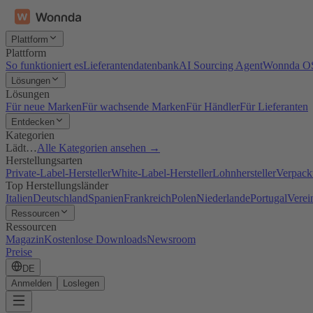
Plattform
Plattform
So funktioniert es
Lieferantendatenbank
AI Sourcing Agent
Wonnda O
Lösungen
Lösungen
Für neue Marken
Für wachsende Marken
Für Händler
Für Lieferanten
Entdecken
Kategorien
Lädt…
Alle Kategorien ansehen →
Herstellungsarten
Private-Label-Hersteller
White-Label-Hersteller
Lohnhersteller
Verpacku
Top Herstellungsländer
Italien
Deutschland
Spanien
Frankreich
Polen
Niederlande
Portugal
Verei
Ressourcen
Ressourcen
Magazin
Kostenlose Downloads
Newsroom
Preise
DE
Anmelden
Loslegen