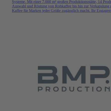
Systeme. Mit einer 7.000 m² großen Produktionsstätte, 14 Produ
Auswahl und Röstung von Rohkaffee bis hin zur Verkapslung u
Kaffee für Marken jeder Größe zugänglich macht. Ihr Engagement