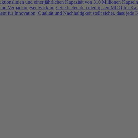
ktionslinien und einer jährlichen Kapazität von 310 Millionen Kapseln
nd Verpackungsentwicklung. Sie bieten den niedrigsten MOQ für Kaffe
 für Innovation, Qualität und Nachhaltigkeit stellt sicher, dass jede 