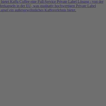
 bietet Kaffa Coffee eine Full-Service Private Label Lösung - von der
ekapseln in der EU, was qualitativ hochwertigen Private Label
Kapsel ein außergewöhnliches Kaffeeerlebnis bietet.