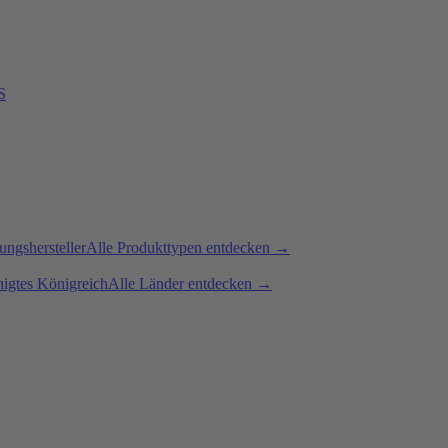
S
ngshersteller
Alle Produkttypen entdecken →
nigtes Königreich
Alle Länder entdecken →