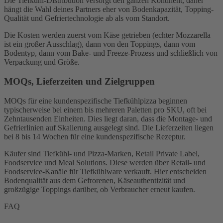
Die Tiefkühl-Distribution versorgt den ganzen Kontinent, daher
hängt die Wahl deines Partners eher von Bodenkapazität, Topping-
Qualität und Gefriertechnologie ab als vom Standort.
Die Kosten werden zuerst vom Käse getrieben (echter Mozzarella
ist ein großer Ausschlag), dann von den Toppings, dann vom
Bodentyp, dann vom Bake- und Freeze-Prozess und schließlich von
Verpackung und Größe.
MOQs, Lieferzeiten und Zielgruppen
MOQs für eine kundenspezifische Tiefkühlpizza beginnen
typischerweise bei einem bis mehreren Paletten pro SKU, oft bei
Zehntausenden Einheiten. Dies liegt daran, dass die Montage- und
Gefrierlinien auf Skalierung ausgelegt sind. Die Lieferzeiten liegen
bei 8 bis 14 Wochen für eine kundenspezifische Rezeptur.
Käufer sind Tiefkühl- und Pizza-Marken, Retail Private Label,
Foodservice und Meal Solutions. Diese werden über Retail- und
Foodservice-Kanäle für Tiefkühlware verkauft. Hier entscheiden
Bodenqualität aus dem Gefrorenen, Käseauthentizität und
großzügige Toppings darüber, ob Verbraucher erneut kaufen.
FAQ