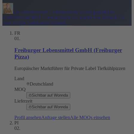
Die untenstehende Lieferantenliste wurde geprüft und
verifiziert von
Oliver Allmoslechner
Co-Founder von Wonnda
·
6.
Juni 2026
So funktioniert Wonnda
→
FR
01
.
Freiburger Lebensmittel GmbH (Freiburger
Pizza)
Europäischer Marktführer für Private Label Tiefkühlpizzen
Land
Deutschland
MOQ
Sichtbar auf Wonnda
Lieferzeit
Sichtbar auf Wonnda
Profil ansehen
Anfrage stellen
Alle MOQs einsehen
PI
02
.