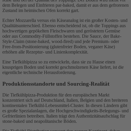
dem Belegen und Einfrieren par-baked, damit er aus dem gefrorenen
Zustand im heimischen Ofen korrekt gart.
Echter Mozzarella versus ein Käseanalog ist ein großer Kosten- und
Qualitätsunterschied. Ebenso entscheidend ist, ob die Toppings aus
hochwertigen gepökelten Fleischwaren und geröstetem Gemüse
oder aus Commodity-Füllstoffen bestehen. Die Sauce, der Bake-
Style-Claim (stone-baked, wood-fired) und jede Premium- oder
Free-from-Positionierung (glutenfreier Boden, veganer Käse)
erhöhen alle Rezeptur- und Linienkomplexität.
Eine Tiefkühlpizza so zu entwickeln, dass sie zu Hause einen
knusprigen Boden und korrekt geschmolzenen Käse liefert, ist die
eigentliche technische Herausforderung.
Produktionsstandorte und Sourcing-Realität
Die Tiefkühlpizza-Produktion für den europäischen Markt
konzentriert sich auf Deutschland, Italien, Belgien und den breiteren
kontinentalen Tiefkühl-Lebensmittel-Cluster. In diesen Ländern gibt
es große Spezialanlagen, die Hochgeschwindigkeits-Belegungs- und
Gefrierlinien betreiben. Italien trägt den Authentizitätsaufschlag für
stone-baked und neapolitanische Böden.