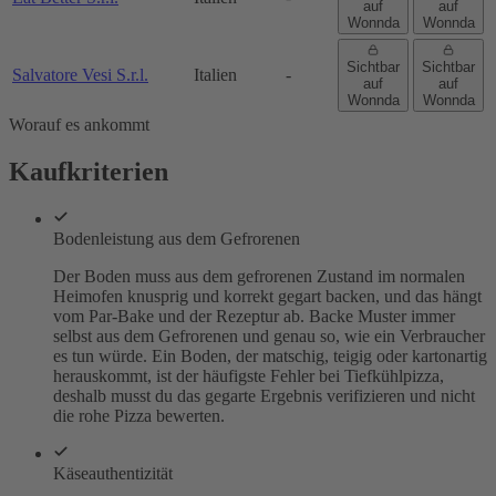
auf
auf
Wonnda
Wonnda
Sichtbar
Sichtbar
Salvatore Vesi S.r.l.
Italien
-
auf
auf
Wonnda
Wonnda
Worauf es ankommt
Kaufkriterien
Bodenleistung aus dem Gefrorenen
Der Boden muss aus dem gefrorenen Zustand im normalen
Heimofen knusprig und korrekt gegart backen, und das hängt
vom Par-Bake und der Rezeptur ab. Backe Muster immer
selbst aus dem Gefrorenen und genau so, wie ein Verbraucher
es tun würde. Ein Boden, der matschig, teigig oder kartonartig
herauskommt, ist der häufigste Fehler bei Tiefkühlpizza,
deshalb musst du das gegarte Ergebnis verifizieren und nicht
die rohe Pizza bewerten.
Käseauthentizität