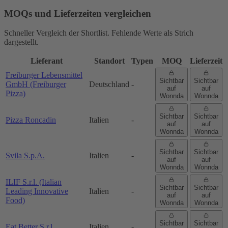
MOQs und Lieferzeiten vergleichen
Schneller Vergleich der Shortlist. Fehlende Werte als Strich
dargestellt.
Lieferant
Standort
Typen
MOQ
Lieferzeit
Freiburger Lebensmittel
Sichtbar
Sichtbar
GmbH (Freiburger
Deutschland
-
auf
auf
Pizza)
Wonnda
Wonnda
Sichtbar
Sichtbar
Pizza Roncadin
Italien
-
auf
auf
Wonnda
Wonnda
Sichtbar
Sichtbar
Svila S.p.A.
Italien
-
auf
auf
Wonnda
Wonnda
ILIF S.r.l. (Italian
Sichtbar
Sichtbar
Leading Innovative
Italien
-
auf
auf
Food)
Wonnda
Wonnda
Sichtbar
Sichtbar
Eat Better S.r.l.
Italien
-