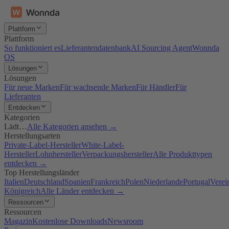
Plattform
Plattform
So funktioniert es
Lieferantendatenbank
AI Sourcing Agent
Wonnda
OS
Lösungen
Lösungen
Für neue Marken
Für wachsende Marken
Für Händler
Für
Lieferanten
Entdecken
Kategorien
Lädt…
Alle Kategorien ansehen →
Herstellungsarten
Private-Label-Hersteller
White-Label-
Hersteller
Lohnhersteller
Verpackungshersteller
Alle Produkttypen
entdecken →
Top Herstellungsländer
Italien
Deutschland
Spanien
Frankreich
Polen
Niederlande
Portugal
Verei
Königreich
Alle Länder entdecken →
Ressourcen
Ressourcen
Magazin
Kostenlose Downloads
Newsroom