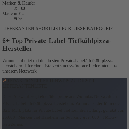
Marken & Käufer
25,000+
Made in EU
80%
LIEFERANTEN-SHORTLIST FÜR DIESE KATEGORIE
6+ Top Private-Label-Tiefkühlpizza-
Hersteller
Wonnda arbeitet mit den besten Private-Label-Tiefkühlpizza-
Herstellern. Hier eine Liste vertrauenswürdiger Lieferanten aus
unserem Netzwerk.
REDAKTIONELLER HINWEIS ZU DIESER
LIEFERANTENLISTE
Diese Auswahl zeigt eine Stichprobe aus Wonndas Netzwerk an
Private-Label-Tiefkühlpizza-Herstellern.
Wonnda ist der führende
B2B-Marktplatz für Private Label und Lohnherstellung, genutzt von
25,000+ Marken und Händlern für Sourcing über 600+ FMCG-
Kategorien.