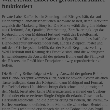
funktioniert
Private Label Kaffee ist ein Sourcing- und Röstgeschäft, das auf
einer einzigen landwirtschaftlichen Rohware basiert, deren Herkunft
zugleich die Marketing-Story ist. Die Marke wählt die grüne Bohne
aus (Herkunft, Art, Qualität, Verarbeitung, Zertifizierung), legt das
Röstprofil und den Mahlgrad fest und wählt das Beutelformat,
während der Röster grünen Kaffee nach Spezifikation beschafft, die
Blend-Rezeptur entwickelt oder hält, auf das Zielprofil röstet und
mit dem Frischesystem befüllt, das der Retail-Regalplatz verlangt.
Weil Herkunft und Röstung das Produkt sind, sind die wichtigsten
Entscheidungen die Auswahl der grünen Bohne und die Fähigkeit
des Rösters, ein Profil über Erntejahre hinweg reproduzierbar zu
treffen.
Die Briefing-Reihenfolge ist wichtig. Auswahl der grünen Bohne
und Blend-Rezeptur kommen zürst, weil sie sowohl Kosten als auch
Tasse festlegen, dann das Röstprofil, dann Mahlgrad und Format.
Ein Relabel eines Hausblends bringt dich schnell und günstig auf
den Markt, bietet aber keine Differenzierung, während ein Custom-
Blend oder ein reservierter Single-Origin dir erlaubt, Geschmack,
Herkunftsgeschichte und die Zertifizierung zu steuern, die Premium-
Kaffee zunehmend definiert. Eine Marke, die zürst einen Beutel und
einen Preis wählt und erst danach die grüne Bohne und das Profil