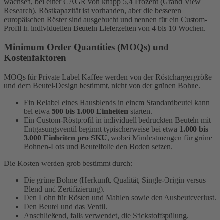
wachsen, bei einer CAGR von knapp 5,4 Prozent (Grand View
Research). Röstkapazität ist vorhanden, aber die besseren
europäischen Röster sind ausgebucht und nennen für ein Custom-
Profil in individuellen Beuteln Lieferzeiten von 4 bis 10 Wochen.
Minimum Order Quantities (MOQs) und
Kostenfaktoren
MOQs für Private Label Kaffee werden von der Röstchargengröße
und dem Beutel-Design bestimmt, nicht von der grünen Bohne.
Ein Relabel eines Hausblends in einem Standardbeutel kann
bei etwa
500 bis 1.000 Einheiten
starten.
Ein Custom-Röstprofil in individuell bedruckten Beuteln mit
Entgasungsventil beginnt typischerweise bei etwa
1.000 bis
3.000 Einheiten pro SKU
, wobei Mindestmengen für grüne
Bohnen-Lots und Beutelfolie den Boden setzen.
Die Kosten werden grob bestimmt durch:
Die grüne Bohne (Herkunft, Qualität, Single-Origin versus
Blend und Zertifizierung).
Den Lohn für Rösten und Mahlen sowie den Ausbeuteverlust.
Den Beutel und das Ventil.
Anschließend, falls verwendet, die Stickstoffspülung.