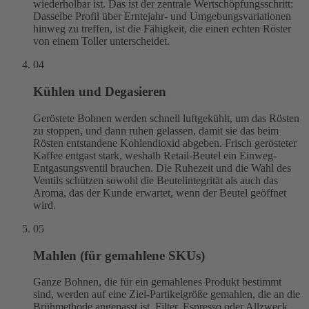
wiederholbar ist. Das ist der zentrale Wertschöpfungsschritt:
Dasselbe Profil über Erntejahr- und Umgebungsvariationen
hinweg zu treffen, ist die Fähigkeit, die einen echten Röster
von einem Toller unterscheidet.
04
Kühlen und Degasieren
Geröstete Bohnen werden schnell luftgekühlt, um das Rösten
zu stoppen, und dann ruhen gelassen, damit sie das beim
Rösten entstandene Kohlendioxid abgeben. Frisch gerösteter
Kaffee entgast stark, weshalb Retail-Beutel ein Einweg-
Entgasungsventil brauchen. Die Ruhezeit und die Wahl des
Ventils schützen sowohl die Beutelintegrität als auch das
Aroma, das der Kunde erwartet, wenn der Beutel geöffnet
wird.
05
Mahlen (für gemahlene SKUs)
Ganze Bohnen, die für ein gemahlenes Produkt bestimmt
sind, werden auf eine Ziel-Partikelgröße gemahlen, die an die
Brühmethode angepasst ist, Filter, Espresso oder Allzweck.