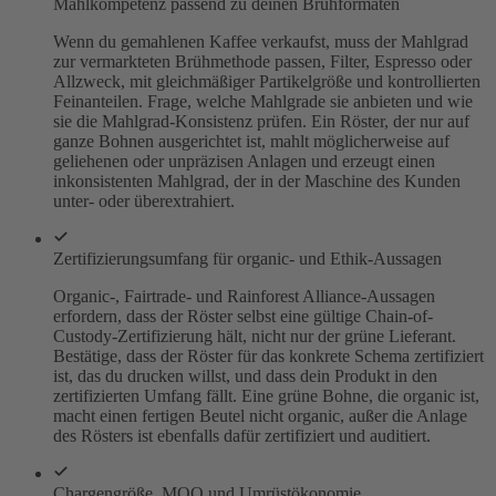
Mahlkompetenz passend zu deinen Brühformaten
Wenn du gemahlenen Kaffee verkaufst, muss der Mahlgrad
zur vermarkteten Brühmethode passen, Filter, Espresso oder
Allzweck, mit gleichmäßiger Partikelgröße und kontrollierten
Feinanteilen. Frage, welche Mahlgrade sie anbieten und wie
sie die Mahlgrad-Konsistenz prüfen. Ein Röster, der nur auf
ganze Bohnen ausgerichtet ist, mahlt möglicherweise auf
geliehenen oder unpräzisen Anlagen und erzeugt einen
inkonsistenten Mahlgrad, der in der Maschine des Kunden
unter- oder überextrahiert.
Zertifizierungsumfang für organic- und Ethik-Aussagen
Organic-, Fairtrade- und Rainforest Alliance-Aussagen
erfordern, dass der Röster selbst eine gültige Chain-of-
Custody-Zertifizierung hält, nicht nur der grüne Lieferant.
Bestätige, dass der Röster für das konkrete Schema zertifiziert
ist, das du drucken willst, und dass dein Produkt in den
zertifizierten Umfang fällt. Eine grüne Bohne, die organic ist,
macht einen fertigen Beutel nicht organic, außer die Anlage
des Rösters ist ebenfalls dafür zertifiziert und auditiert.
Chargengröße, MOQ und Umrüstökonomie