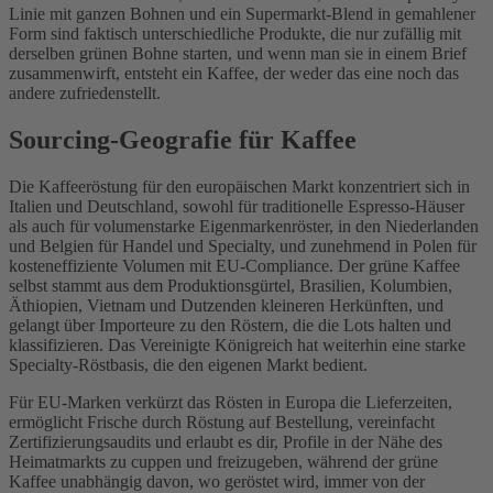
Linie mit ganzen Bohnen und ein Supermarkt-Blend in gemahlener
Form sind faktisch unterschiedliche Produkte, die nur zufällig mit
derselben grünen Bohne starten, und wenn man sie in einem Brief
zusammenwirft, entsteht ein Kaffee, der weder das eine noch das
andere zufriedenstellt.
Sourcing-Geografie für Kaffee
Die Kaffeeröstung für den europäischen Markt konzentriert sich in
Italien und Deutschland, sowohl für traditionelle Espresso-Häuser
als auch für volumenstarke Eigenmarkenröster, in den Niederlanden
und Belgien für Handel und Specialty, und zunehmend in Polen für
kosteneffiziente Volumen mit EU-Compliance. Der grüne Kaffee
selbst stammt aus dem Produktionsgürtel, Brasilien, Kolumbien,
Äthiopien, Vietnam und Dutzenden kleineren Herkünften, und
gelangt über Importeure zu den Röstern, die die Lots halten und
klassifizieren. Das Vereinigte Königreich hat weiterhin eine starke
Specialty-Röstbasis, die den eigenen Markt bedient.
Für EU-Marken verkürzt das Rösten in Europa die Lieferzeiten,
ermöglicht Frische durch Röstung auf Bestellung, vereinfacht
Zertifizierungsaudits und erlaubt es dir, Profile in der Nähe des
Heimatmarkts zu cuppen und freizugeben, während der grüne
Kaffee unabhängig davon, wo geröstet wird, immer von der