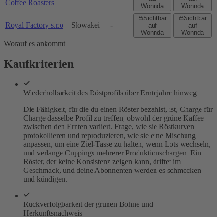
Coffee Roasters
Wonnda
Wonnda
Sichtbar
Sichtbar
Royal Factory s.r.o
Slowakei
-
auf
auf
Wonnda
Wonnda
Worauf es ankommt
Kaufkriterien
Wiederholbarkeit des Röstprofils über Erntejahre hinweg
Die Fähigkeit, für die du einen Röster bezahlst, ist, Charge für
Charge dasselbe Profil zu treffen, obwohl der grüne Kaffee
zwischen den Ernten variiert. Frage, wie sie Röstkurven
protokollieren und reproduzieren, wie sie eine Mischung
anpassen, um eine Ziel-Tasse zu halten, wenn Lots wechseln,
und verlange Cuppings mehrerer Produktionschargen. Ein
Röster, der keine Konsistenz zeigen kann, driftet im
Geschmack, und deine Abonnenten werden es schmecken
und kündigen.
Rückverfolgbarkeit der grünen Bohne und
Herkunftsnachweis