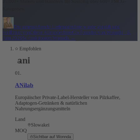
25,000+ Marken und Händlern für Sourcing über 600+ FMCG-
Kategorien.
Die untenstehende Lieferantenliste wurde geprüft und
verifiziert von
Oliver Allmoslechner
Co-Founder von Wonnda
·
6.
Juni 2026
So funktioniert Wonnda
→
Empfohlen
01
.
ANilab
Europäischer Private-Label-Hersteller von Pilzkaffee,
Adaptogen-Getränken & natürlichen
Nahrungsergänzungsmitteln
Land
Slowakei
MOQ
Sichtbar auf Wonnda