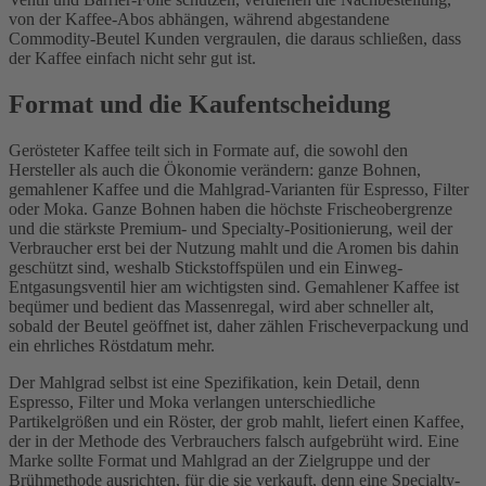
von der Kaffee-Abos abhängen, während abgestandene
Commodity-Beutel Kunden vergraulen, die daraus schließen, dass
der Kaffee einfach nicht sehr gut ist.
Format und die Kaufentscheidung
Gerösteter Kaffee teilt sich in Formate auf, die sowohl den
Hersteller als auch die Ökonomie verändern: ganze Bohnen,
gemahlener Kaffee und die Mahlgrad-Varianten für Espresso, Filter
oder Moka. Ganze Bohnen haben die höchste Frischeobergrenze
und die stärkste Premium- und Specialty-Positionierung, weil der
Verbraucher erst bei der Nutzung mahlt und die Aromen bis dahin
geschützt sind, weshalb Stickstoffspülen und ein Einweg-
Entgasungsventil hier am wichtigsten sind. Gemahlener Kaffee ist
beqümer und bedient das Massenregal, wird aber schneller alt,
sobald der Beutel geöffnet ist, daher zählen Frischeverpackung und
ein ehrliches Röstdatum mehr.
Der Mahlgrad selbst ist eine Spezifikation, kein Detail, denn
Espresso, Filter und Moka verlangen unterschiedliche
Partikelgrößen und ein Röster, der grob mahlt, liefert einen Kaffee,
der in der Methode des Verbrauchers falsch aufgebrüht wird. Eine
Marke sollte Format und Mahlgrad an der Zielgruppe und der
Brühmethode ausrichten, für die sie verkauft, denn eine Specialty-