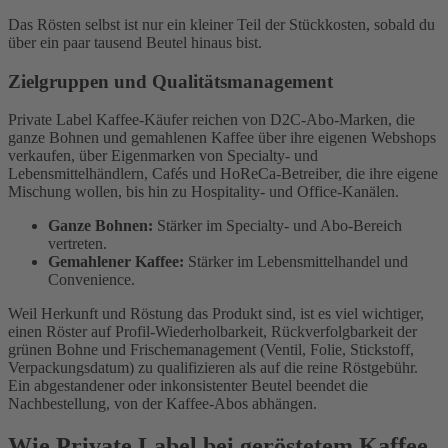
Das Rösten selbst ist nur ein kleiner Teil der Stückkosten, sobald du
über ein paar tausend Beutel hinaus bist.
Zielgruppen und Qualitätsmanagement
Private Label Kaffee-Käufer reichen von D2C-Abo-Marken, die
ganze Bohnen und gemahlenen Kaffee über ihre eigenen Webshops
verkaufen, über Eigenmarken von Specialty- und
Lebensmittelhändlern, Cafés und HoReCa-Betreiber, die ihre eigene
Mischung wollen, bis hin zu Hospitality- und Office-Kanälen.
Ganze Bohnen:
Stärker im Specialty- und Abo-Bereich
vertreten.
Gemahlener Kaffee:
Stärker im Lebensmittelhandel und
Convenience.
Weil Herkunft und Röstung das Produkt sind, ist es viel wichtiger,
einen Röster auf Profil-Wiederholbarkeit, Rückverfolgbarkeit der
grünen Bohne und Frischemanagement (Ventil, Folie, Stickstoff,
Verpackungsdatum) zu qualifizieren als auf die reine Röstgebühr.
Ein abgestandener oder inkonsistenter Beutel beendet die
Nachbestellung, von der Kaffee-Abos abhängen.
Wie Private Label bei geröstetem Kaffee