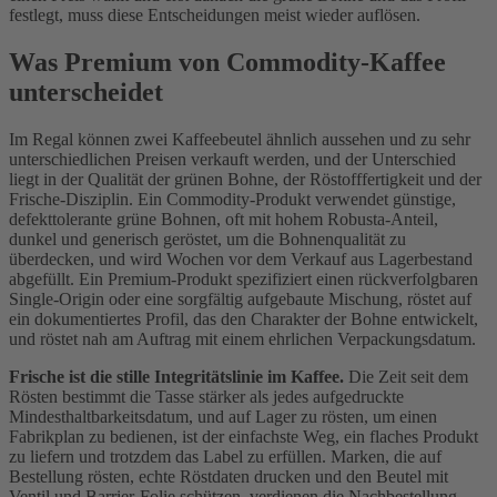
festlegt, muss diese Entscheidungen meist wieder auflösen.
Was Premium von Commodity-Kaffee
unterscheidet
Im Regal können zwei Kaffeebeutel ähnlich aussehen und zu sehr
unterschiedlichen Preisen verkauft werden, und der Unterschied
liegt in der Qualität der grünen Bohne, der Röstofffertigkeit und der
Frische-Disziplin. Ein Commodity-Produkt verwendet günstige,
defekttolerante grüne Bohnen, oft mit hohem Robusta-Anteil,
dunkel und generisch geröstet, um die Bohnenqualität zu
überdecken, und wird Wochen vor dem Verkauf aus Lagerbestand
abgefüllt. Ein Premium-Produkt spezifiziert einen rückverfolgbaren
Single-Origin oder eine sorgfältig aufgebaute Mischung, röstet auf
ein dokumentiertes Profil, das den Charakter der Bohne entwickelt,
und röstet nah am Auftrag mit einem ehrlichen Verpackungsdatum.
Frische ist die stille Integritätslinie im Kaffee.
Die Zeit seit dem
Rösten bestimmt die Tasse stärker als jedes aufgedruckte
Mindesthaltbarkeitsdatum, und auf Lager zu rösten, um einen
Fabrikplan zu bedienen, ist der einfachste Weg, ein flaches Produkt
zu liefern und trotzdem das Label zu erfüllen. Marken, die auf
Bestellung rösten, echte Röstdaten drucken und den Beutel mit
Ventil und Barrier-Folie schützen, verdienen die Nachbestellung,