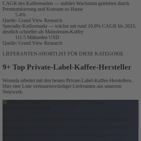
CAGR des Kaffeemarkts — stabiles Wachstum getrieben durch
Premiumisierung und Konsum zu Hause
5.4%
Quelle
:
Grand View Research
Specialty-Kaffeemarkt — wächst mit rund 10.8% CAGR bis 2033,
deutlich schneller als Mainstream-Kaffee
111.5 Milliarden USD
Quelle
:
Grand View Research
LIEFERANTEN-SHORTLIST FÜR DIESE KATEGORIE
9+ Top Private-Label-Kaffee-Hersteller
Wonnda arbeitet mit den besten Private-Label-Kaffee-Herstellern.
Hier eine Liste vertrauenswürdiger Lieferanten aus unserem
Netzwerk.
REDAKTIONELLER HINWEIS ZU DIESER
LIEFERANTENLISTE
Diese Auswahl zeigt eine Stichprobe aus Wonndas Netzwerk an
Private-Label-Kaffee-Herstellern.
Wonnda ist der führende B2B-
Marktplatz für Private Label und Lohnherstellung, genutzt von