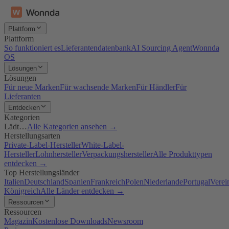
Plattform
Plattform
So funktioniert es
Lieferantendatenbank
AI Sourcing Agent
Wonnda
OS
Lösungen
Lösungen
Für neue Marken
Für wachsende Marken
Für Händler
Für
Lieferanten
Entdecken
Kategorien
Lädt…
Alle Kategorien ansehen →
Herstellungsarten
Private-Label-Hersteller
White-Label-
Hersteller
Lohnhersteller
Verpackungshersteller
Alle Produkttypen
entdecken →
Top Herstellungsländer
Italien
Deutschland
Spanien
Frankreich
Polen
Niederlande
Portugal
Verei
Königreich
Alle Länder entdecken →
Ressourcen
Ressourcen
Magazin
Kostenlose Downloads
Newsroom