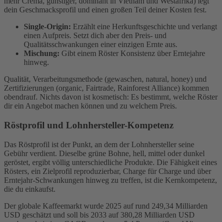
mehr Crema, günstiger, dominant in Vietnam und Westafrika) legt
dein Geschmacksprofil und einen großen Teil deiner Kosten fest.
Single-Origin:
Erzählt eine Herkunftsgeschichte und verlangt
einen Aufpreis. Setzt dich aber den Preis- und
Qualitätsschwankungen einer einzigen Ernte aus.
Mischung:
Gibt einem Röster Konsistenz über Erntejahre
hinweg.
Qualität, Verarbeitungsmethode (gewaschen, natural, honey) und
Zertifizierungen (organic, Fairtrade, Rainforest Alliance) kommen
obendrauf. Nichts davon ist kosmetisch: Es bestimmt, welche Röster
dir ein Angebot machen können und zu welchem Preis.
Röstprofil und Lohnhersteller-Kompetenz
Das Röstprofil ist der Punkt, an dem der Lohnhersteller seine
Gebühr verdient. Dieselbe grüne Bohne, hell, mittel oder dunkel
geröstet, ergibt völlig unterschiedliche Produkte. Die Fähigkeit eines
Rösters, ein Zielprofil reproduzierbar, Charge für Charge und über
Erntejahr-Schwankungen hinweg zu treffen, ist die Kernkompetenz,
die du einkaufst.
Der globale Kaffeemarkt wurde 2025 auf rund 249,34 Milliarden
USD geschätzt und soll bis 2033 auf 380,28 Milliarden USD