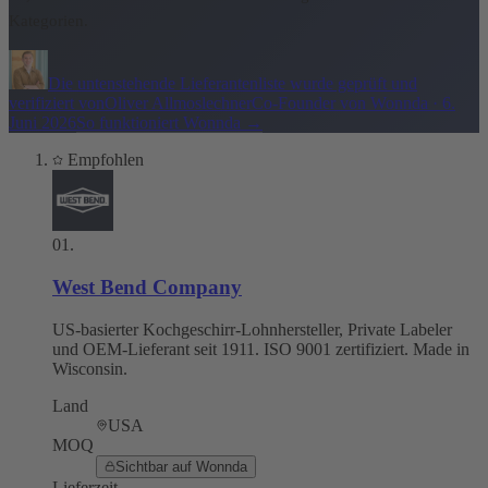
Kategorien.
Die untenstehende Lieferantenliste wurde geprüft und
verifiziert von
Oliver Allmoslechner
Co-Founder von Wonnda
·
6.
Juni 2026
So funktioniert Wonnda
→
Empfohlen
01
.
West Bend Company
US-basierter Kochgeschirr-Lohnhersteller, Private Labeler
und OEM-Lieferant seit 1911. ISO 9001 zertifiziert. Made in
Wisconsin.
Land
USA
MOQ
Sichtbar auf Wonnda
Lieferzeit