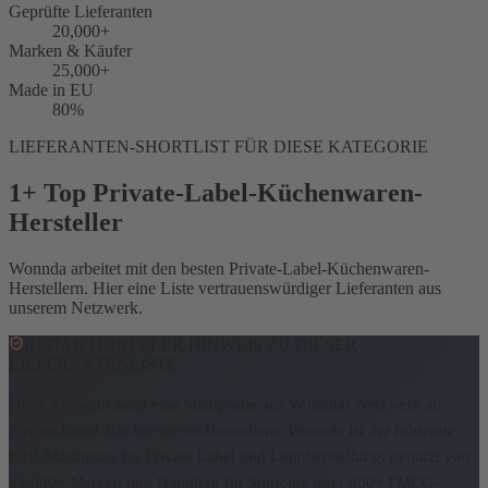
Geprüfte Lieferanten
20,000+
Marken & Käufer
25,000+
Made in EU
80%
LIEFERANTEN-SHORTLIST FÜR DIESE KATEGORIE
1+ Top Private-Label-Küchenwaren-
Hersteller
Wonnda arbeitet mit den besten Private-Label-Küchenwaren-
Herstellern. Hier eine Liste vertrauenswürdiger Lieferanten aus
unserem Netzwerk.
REDAKTIONELLER HINWEIS ZU DIESER
LIEFERANTENLISTE
Diese Auswahl zeigt eine Stichprobe aus Wonndas Netzwerk an
Private-Label-Küchenwaren-Herstellern.
Wonnda ist der führende
B2B-Marktplatz für Private Label und Lohnherstellung, genutzt von
25,000+ Marken und Händlern für Sourcing über 600+ FMCG-