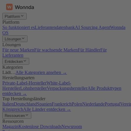
Plattform
Plattform
So funktioniert es
Lieferantendatenbank
AI Sourcing Agent
Wonnda
OS
Lösungen
Lösungen
Für neue Marken
Für wachsende Marken
Für Händler
Für
Lieferanten
Entdecken
Kategorien
Lädt…
Alle Kategorien ansehen →
Herstellungsarten
Private-Label-Hersteller
White-Label-
Hersteller
Lohnhersteller
Verpackungshersteller
Alle Produkttypen
entdecken →
Top Herstellungsländer
Italien
Deutschland
Spanien
Frankreich
Polen
Niederlande
Portugal
Verei
Königreich
Alle Länder entdecken →
Ressourcen
Ressourcen
Magazin
Kostenlose Downloads
Newsroom