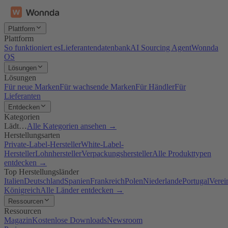
Plattform
Plattform
So funktioniert es
Lieferantendatenbank
AI Sourcing Agent
Wonnda
OS
Lösungen
Lösungen
Für neue Marken
Für wachsende Marken
Für Händler
Für
Lieferanten
Entdecken
Kategorien
Lädt…
Alle Kategorien ansehen →
Herstellungsarten
Private-Label-Hersteller
White-Label-
Hersteller
Lohnhersteller
Verpackungshersteller
Alle Produkttypen
entdecken →
Top Herstellungsländer
Italien
Deutschland
Spanien
Frankreich
Polen
Niederlande
Portugal
Verei
Königreich
Alle Länder entdecken →
Ressourcen
Ressourcen
Magazin
Kostenlose Downloads
Newsroom