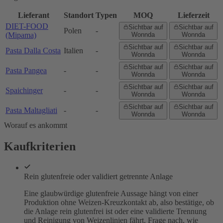
Lieferant
Standort
Typen
MOQ
Lieferzeit
DIET-FOOD
Sichtbar auf
Sichtbar auf
Polen
-
(Mipama)
Wonnda
Wonnda
Sichtbar auf
Sichtbar auf
Pasta Dalla Costa
Italien
-
Wonnda
Wonnda
Sichtbar auf
Sichtbar auf
Pasta Pangea
-
-
Wonnda
Wonnda
Sichtbar auf
Sichtbar auf
Spaichinger
-
-
Wonnda
Wonnda
Sichtbar auf
Sichtbar auf
Pasta Maltagliati
-
-
Wonnda
Wonnda
Worauf es ankommt
Kaufkriterien
Rein glutenfreie oder validiert getrennte Anlage
Eine glaubwürdige glutenfreie Aussage hängt von einer
Produktion ohne Weizen-Kreuzkontakt ab, also bestätige, ob
die Anlage rein glutenfrei ist oder eine validierte Trennung
und Reinigung von Weizenlinien fährt. Frage nach, wie