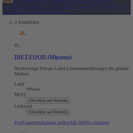
Die untenstehende Lieferantenliste wurde geprüft und
verifiziert von
Oliver Allmoslechner
Co-Founder von Wonnda
·
6.
Juni 2026
So funktioniert Wonnda
→
Empfohlen
01
.
DIET-FOOD (Mipama)
Hochwertige Private-Label-Lebensmittellösungen für globale
Marken
Land
Polen
MOQ
Sichtbar auf Wonnda
Lieferzeit
Sichtbar auf Wonnda
Profil ansehen
Anfrage stellen
Alle MOQs einsehen