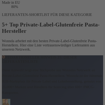
Made in EU
80%
LIEFERANTEN-SHORTLIST FÜR DIESE KATEGORIE
5+ Top Private-Label-Glutenfreie Pasta-
Hersteller
Wonnda arbeitet mit den besten Private-Label-Glutenfreie Pasta-
Herstellern. Hier eine Liste vertrauenswürdiger Lieferanten aus
unserem Netzwerk.
REDAKTIONELLER HINWEIS ZU DIESER
LIEFERANTENLISTE
Diese Auswahl zeigt eine Stichprobe aus Wonndas Netzwerk an
Private-Label-Glutenfreie Pasta-Herstellern.
Wonnda ist der führende
B2B-Marktplatz für Private Label und Lohnherstellung, genutzt von
25,000+ Marken und Händlern für Sourcing über 600+ FMCG-
Kategorien.