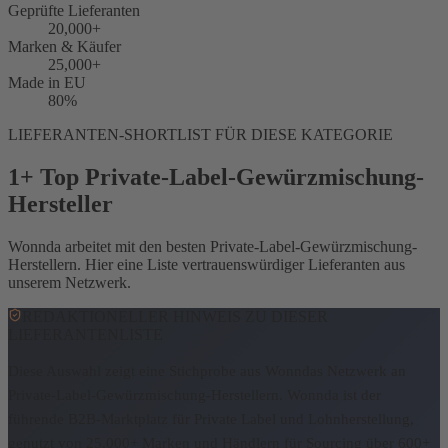
Geprüfte Lieferanten
20,000+
Marken & Käufer
25,000+
Made in EU
80%
LIEFERANTEN-SHORTLIST FÜR DIESE KATEGORIE
1+ Top Private-Label-Gewürzmischung-
Hersteller
Wonnda arbeitet mit den besten Private-Label-Gewürzmischung-
Herstellern. Hier eine Liste vertrauenswürdiger Lieferanten aus
unserem Netzwerk.
REDAKTIONELLER HINWEIS ZU DIESER
LIEFERANTENLISTE
Diese Auswahl zeigt eine Stichprobe aus Wonndas Netzwerk an
Private-Label-Gewürzmischung-Herstellern.
Wonnda ist der
führende B2B-Marktplatz für Private Label und Lohnherstellung,
genutzt von 25,000+ Marken und Händlern für Sourcing über 600+