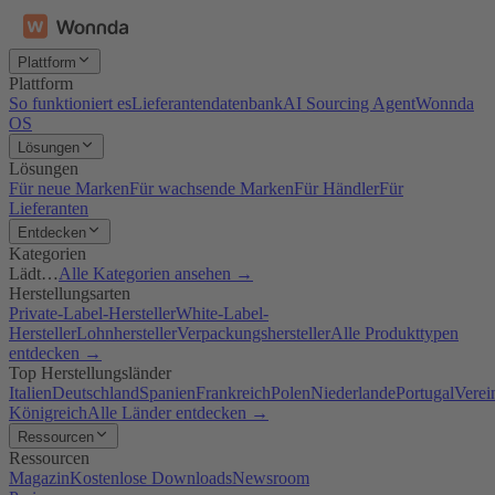
Plattform
Plattform
So funktioniert es
Lieferantendatenbank
AI Sourcing Agent
Wonnda
OS
Lösungen
Lösungen
Für neue Marken
Für wachsende Marken
Für Händler
Für
Lieferanten
Entdecken
Kategorien
Lädt…
Alle Kategorien ansehen →
Herstellungsarten
Private-Label-Hersteller
White-Label-
Hersteller
Lohnhersteller
Verpackungshersteller
Alle Produkttypen
entdecken →
Top Herstellungsländer
Italien
Deutschland
Spanien
Frankreich
Polen
Niederlande
Portugal
Verei
Königreich
Alle Länder entdecken →
Ressourcen
Ressourcen
Magazin
Kostenlose Downloads
Newsroom