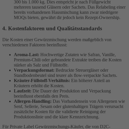
300 bis 1.000 kg. Dies entspricht je nach Füllgewicht
mehreren tausend Gläsern oder Sachets. Das Relabeling einer
bereits vorhandenen Hausmischung kann zwar niedrigere
MOQs bieten, gewährt dir jedoch kein Rezept-Ownership.
4. Kostenfaktoren und Qualitätsstandards
Die Kosten einer Gewürzmischung werden maßgeblich von
verschiedenen Faktoren beeinflusst:
Aroma-Last:
Hochwertige Zutaten wie Safran, Vanille,
Premium-Chili oder gebrandete Extrakte treiben die Kosten
stärker als Salz und Füllstoffe.
Verpackungsformat:
Bedruckte Streuergläser oder
Standbodenbeutel sind teurer als flow-verpackte Sachets.
Kräuter-Füllstoff-Verhältnis:
Ein höherer Anteil an
Kräutern erhöht die Kosten.
Laufzeit:
Die Dauer der Produktion und Verpackung
beeinflusst ebenfalls den Preis.
Allergen-Handling:
Das Vorhandensein von Allergenen wie
Senf, Sellerie, Sesam oder glutenhaltigen Trägern verursacht
zusätzliche Kosten für die validierte Reinigung der
Produktionslinie und die klare Kennzeichnung.
Für Private Label Gewürzmischungs-Käufer, die von D2C-