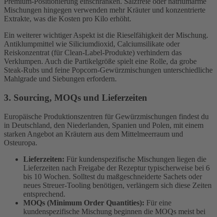
Premium-Positionierung einschränken. Salzfreie oder natriumarme
Mischungen hingegen verwenden mehr Kräuter und konzentrierte
Extrakte, was die Kosten pro Kilo erhöht.
Ein weiterer wichtiger Aspekt ist die Rieselfähigkeit der Mischung.
Antiklumpmittel wie Siliciumdioxid, Calciumsilikate oder
Reiskonzentrat (für Clean-Label-Produkte) verhindern das
Verklumpen. Auch die Partikelgröße spielt eine Rolle, da grobe
Steak-Rubs und feine Popcorn-Gewürzmischungen unterschiedliche
Mahlgrade und Siebungen erfordern.
3. Sourcing, MOQs und Lieferzeiten
Europäische Produktionszentren für Gewürzmischungen findest du
in Deutschland, den Niederlanden, Spanien und Polen, mit einem
starken Angebot an Kräutern aus dem Mittelmeerraum und
Osteuropa.
Lieferzeiten:
Für kundenspezifische Mischungen liegen die
Lieferzeiten nach Freigabe der Rezeptur typischerweise bei 6
bis 10 Wochen. Solltest du maßgeschneiderte Sachets oder
neues Streuer-Tooling benötigen, verlängern sich diese Zeiten
entsprechend.
MOQs (Minimum Order Quantities):
Für eine
kundenspezifische Mischung beginnen die MOQs meist bei