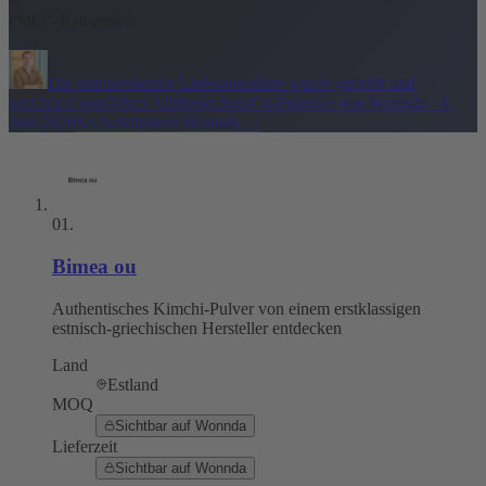
FMCG-Kategorien.
Die untenstehende Lieferantenliste wurde geprüft und
verifiziert von
Oliver Allmoslechner
Co-Founder von Wonnda
·
6.
Juni 2026
So funktioniert Wonnda
→
01
.
Bimea ou
Authentisches Kimchi-Pulver von einem erstklassigen
estnisch-griechischen Hersteller entdecken
Land
Estland
MOQ
Sichtbar auf Wonnda
Lieferzeit
Sichtbar auf Wonnda