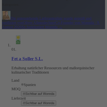
Kategorien.
Die untenstehende Lieferantenliste wurde geprüft und
verifiziert von
Oliver Allmoslechner
Co-Founder von Wonnda
·
9.
August 2026
So funktioniert Wonnda
→
01
.
Fet a Soller S.L.
Erhaltung natürlicher Ressourcen und mallorquinischer
kulinarischer Traditionen
Land
Spanien
MOQ
Sichtbar auf Wonnda
Lieferzeit
Sichtbar auf Wonnda