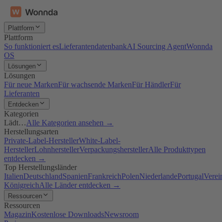
Plattform
Plattform
So funktioniert es
Lieferantendatenbank
AI Sourcing Agent
Wonnda
OS
Lösungen
Lösungen
Für neue Marken
Für wachsende Marken
Für Händler
Für
Lieferanten
Entdecken
Kategorien
Lädt…
Alle Kategorien ansehen →
Herstellungsarten
Private-Label-Hersteller
White-Label-
Hersteller
Lohnhersteller
Verpackungshersteller
Alle Produkttypen
entdecken →
Top Herstellungsländer
Italien
Deutschland
Spanien
Frankreich
Polen
Niederlande
Portugal
Verei
Königreich
Alle Länder entdecken →
Ressourcen
Ressourcen
Magazin
Kostenlose Downloads
Newsroom