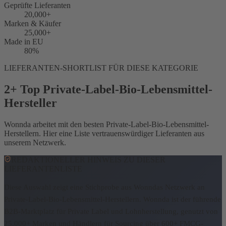
Geprüfte Lieferanten
20,000+
Marken & Käufer
25,000+
Made in EU
80%
LIEFERANTEN-SHORTLIST FÜR DIESE KATEGORIE
2+ Top Private-Label-Bio-Lebensmittel-
Hersteller
Wonnda arbeitet mit den besten Private-Label-Bio-Lebensmittel-
Herstellern. Hier eine Liste vertrauenswürdiger Lieferanten aus
unserem Netzwerk.
REDAKTIONELLER HINWEIS ZU DIESER
LIEFERANTENLISTE
Diese Auswahl zeigt eine Stichprobe aus Wonndas Netzwerk an
Private-Label-Bio-Lebensmittel-Herstellern.
Wonnda ist der führende
B2B-Marktplatz für Private Label und Lohnherstellung, genutzt von
25,000+ Marken und Händlern für Sourcing über 600+ FMCG-