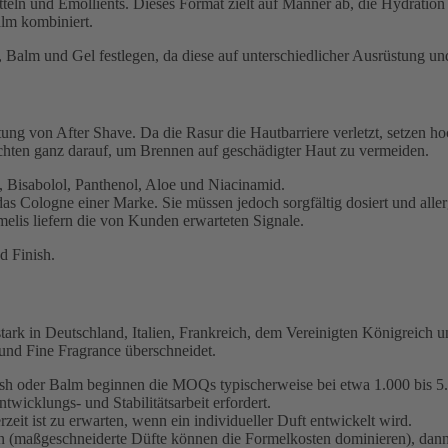
teln und Emollients. Dieses Format zielt auf Männer ab, die Hydrati
lm kombiniert.
Balm und Gel festlegen, da diese auf unterschiedlicher Ausrüstung und
ltung von After Shave. Da die Rasur die Hautbarriere verletzt, setzen 
zichten ganz darauf, um Brennen auf geschädigter Haut zu vermeiden.
, Bisabolol, Panthenol, Aloe und Niacinamid.
n das Cologne einer Marke. Sie müssen jedoch sorgfältig dosiert und all
lis liefern die von Kunden erwarteten Signale.
d Finish.
rk in Deutschland, Italien, Frankreich, dem Vereinigten Königreich und
und Fine Fragrance überschneidet.
h oder Balm beginnen die MOQs typischerweise bei etwa 1.000 bis 5.0
icklungs- und Stabilitätsarbeit erfordert.
zeit ist zu erwarten, wenn ein individueller Duft entwickelt wird.
 (maßgeschneiderte Düfte können die Formelkosten dominieren), dann