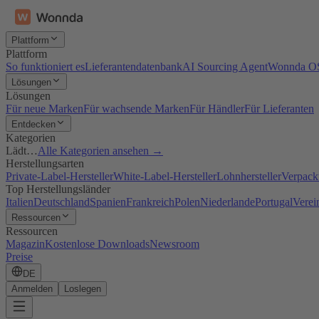
Plattform
Plattform
So funktioniert es
Lieferantendatenbank
AI Sourcing Agent
Wonnda O
Lösungen
Lösungen
Für neue Marken
Für wachsende Marken
Für Händler
Für Lieferanten
Entdecken
Kategorien
Lädt…
Alle Kategorien ansehen →
Herstellungsarten
Private-Label-Hersteller
White-Label-Hersteller
Lohnhersteller
Verpacku
Top Herstellungsländer
Italien
Deutschland
Spanien
Frankreich
Polen
Niederlande
Portugal
Verei
Ressourcen
Ressourcen
Magazin
Kostenlose Downloads
Newsroom
Preise
DE
Anmelden
Loslegen