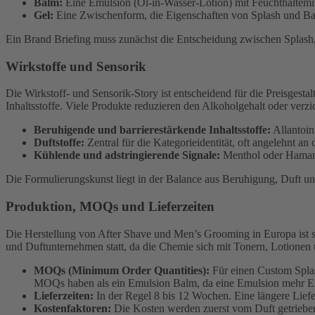
Balm:
Eine Emulsion (Öl-in-Wasser-Lotion) mit Feuchthaltemit
Gel:
Eine Zwischenform, die Eigenschaften von Splash und Ba
Ein Brand Briefing muss zunächst die Entscheidung zwischen Splash, 
Wirkstoffe und Sensorik
Die Wirkstoff- und Sensorik-Story ist entscheidend für die Preisgesta
Inhaltsstoffe. Viele Produkte reduzieren den Alkoholgehalt oder ver
Beruhigende und barrierestärkende Inhaltsstoffe:
Allantoin
Duftstoffe:
Zentral für die Kategorieidentität, oft angelehnt a
Kühlende und adstringierende Signale:
Menthol oder Hamame
Die Formulierungskunst liegt in der Balance aus Beruhigung, Duft un
Produktion, MOQs und Lieferzeiten
Die Herstellung von After Shave und Men’s Grooming in Europa ist sta
und Duftunternehmen statt, da die Chemie sich mit Tonern, Lotionen 
MOQs (Minimum Order Quantities):
Für einen Custom Splas
MOQs haben als ein Emulsion Balm, da eine Emulsion mehr Entw
Lieferzeiten:
In der Regel 8 bis 12 Wochen. Eine längere Liefer
Kostenfaktoren:
Die Kosten werden zuerst vom Duft getrieben