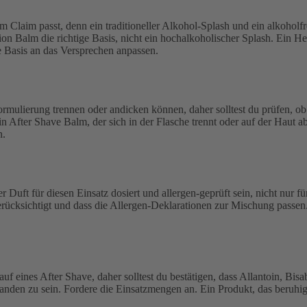
einem Claim passt, denn ein traditioneller Alkohol-Splash und ein alkoh
sion Balm die richtige Basis, nicht ein hochalkoholischer Splash. Ein H
ie Basis an das Versprechen anpassen.
ormulierung trennen oder andicken können, daher solltest du prüfen, o
Ein After Shave Balm, der sich in der Flasche trennt oder auf der Haut 
n.
r Duft für diesen Einsatz dosiert und allergen-geprüft sein, nicht nur f
ksichtigt und dass die Allergen-Deklarationen zur Mischung passen. Ein
f eines After Shave, daher solltest du bestätigen, dass Allantoin, Bisa
handen zu sein. Fordere die Einsatzmengen an. Ein Produkt, das beruhigen