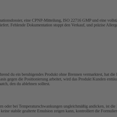
mationsdossier, eine CPNP-Mitteilung, ISO 22716 GMP und eine vollstä
liefert. Fehlende Dokumentation stoppt den Verkauf, und präzise Allerg
während du ein beruhigendes Produkt ohne Brennen vermarktest, hat die 
sis gegen die Positionierung arbeitet, wird das Produkt Kunden enttäus
tch, den du ablehnen solltest.
 oder bei Temperaturschwankungen ungleichmäßig andicken, ist die Emu
er keine stabile gealterte Emulsion zeigen kann, kontrolliert die Formul