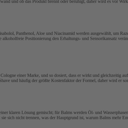
wand und ob das Produkt brennt oder beruhigt, daher wird es vor Wirkst
Bisabolol, Panthenol, Aloe und Niacinamid werden ausgewählt, um Razo
e alkoholfreie Positionierung den Erhaltungs- und Sensorikansatz veränd
Cologne einer Marke, und so dosiert, dass er wirkt und gleichzeitig auf 
r Shave und häufig der größte Kostenfaktor der Formel, daher wird er s
iner klaren Lösung gemischt; für Balms werden Öl- und Wasserphasen be
 sie sich nicht trennen, was der Hauptgrund ist, warum Balms mehr En