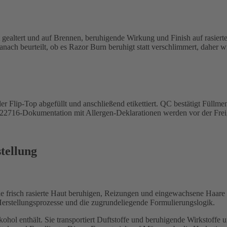
 gealtert und auf Brennen, beruhigende Wirkung und Finish auf rasierte
h beurteilt, ob es Razor Burn beruhigt statt verschlimmert, daher wird
 Flip-Top abgefüllt und anschließend etikettiert. QC bestätigt Füllmen
 22716-Dokumentation mit Allergen-Deklarationen werden vor der Frei
tellung
ie frisch rasierte Haut beruhigen, Reizungen und eingewachsene Haare
Herstellungsprozesse und die zugrundeliegende Formulierungslogik.
hol enthält. Sie transportiert Duftstoffe und beruhigende Wirkstoffe und