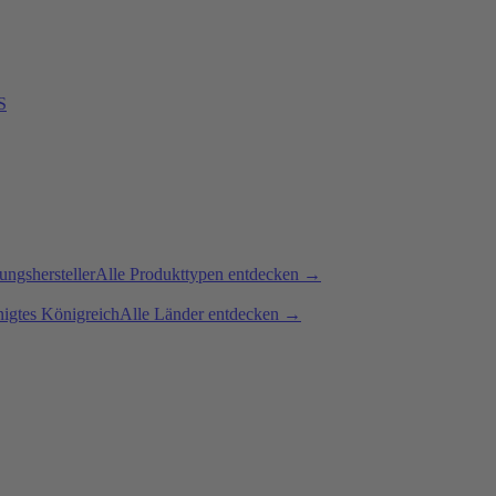
S
ngshersteller
Alle Produkttypen entdecken →
nigtes Königreich
Alle Länder entdecken →