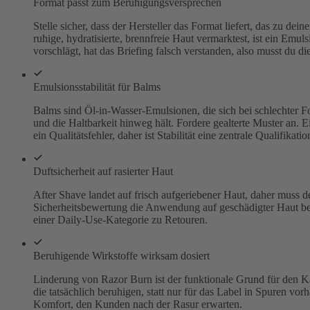
Format passt zum Beruhigungsversprechen
Stelle sicher, dass der Hersteller das Format liefert, das zu d
ruhige, hydratisierte, brennfreie Haut vermarktest, ist ein Emul
vorschlägt, hat das Briefing falsch verstanden, also musst du d
Emulsionsstabilität für Balms
Balms sind Öl-in-Wasser-Emulsionen, die sich bei schlechter F
und die Haltbarkeit hinweg hält. Fordere gealterte Muster an. 
ein Qualitätsfehler, daher ist Stabilität eine zentrale Qualifikatio
Duftsicherheit auf rasierter Haut
After Shave landet auf frisch aufgeriebener Haut, daher muss de
Sicherheitsbewertung die Anwendung auf geschädigter Haut berüc
einer Daily-Use-Kategorie zu Retouren.
Beruhigende Wirkstoffe wirksam dosiert
Linderung von Razor Burn ist der funktionale Grund für den Kau
die tatsächlich beruhigen, statt nur für das Label in Spuren vor
Komfort, den Kunden nach der Rasur erwarten.